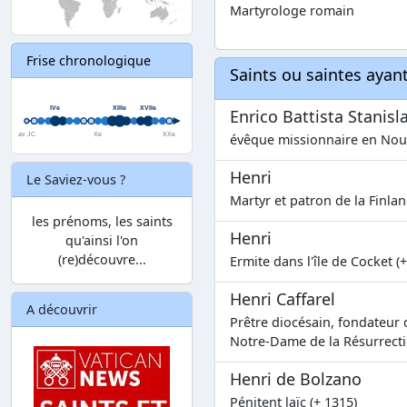
Martyrologe romain
Frise chronologique
Saints ou saintes aya
Enrico Battista Stanisl
évêque missionnaire en Nouv
Henri
Le Saviez-vous ?
Martyr et patron de la Finlan
les prénoms, les saints
Henri
qu'ainsi l'on
(re)découvre...
Ermite dans l'île de Cocket (
Henri Caffarel
A découvrir
Prêtre diocésain, fondateur 
Notre-Dame de la Résurrecti
Henri de Bolzano
Pénitent laïc (+ 1315)