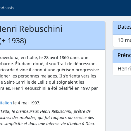
odcasts
enri Rebuschini
Dates
(+ 1938)
10 m
Prén
avedona, en Italie, le 28 avril 1860 dans une
mbarde. Étudiant doué, il souffrait de dépression.
Henr
éricorde divine il connut une guérison progressive
oigner les personnes malades. Il s'orienta vers les
 Saint-Camille de Lellis qui soignaient les
ales. Henri Rebuschini a été béatifié en 1997 par
italien
le 4 mai 1997.
1938, le bienheureux Henri Rebuschini, prêtre de
nistres des malades, qui fut toujours au service des
c simplicité et dans une intense vie d'union à Dieu.