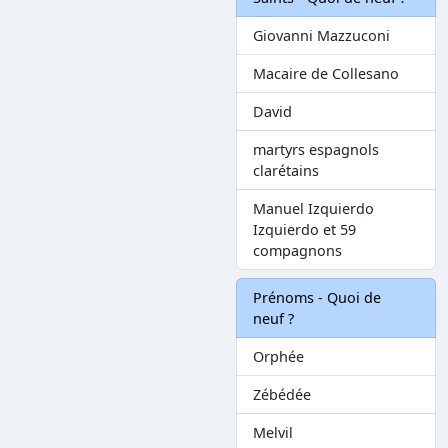
Giovanni Mazzuconi
Macaire de Collesano
David
martyrs espagnols
clarétains
Manuel Izquierdo
Izquierdo et 59
compagnons
Prénoms - Quoi de
neuf ?
Orphée
Zébédée
Melvil