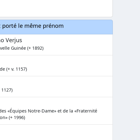
nt porté le même prénom
ao Verjus
elle Guinée (+ 1892)
de (+ v. 1157)
+ 1127)
des «Équipes Notre-Dame» et de la «Fraternité
on» (+ 1996)