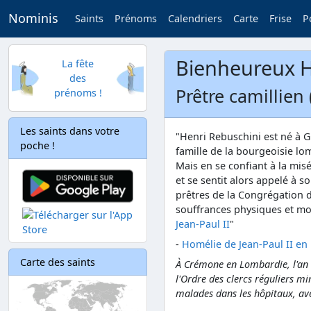
Nominis
Saints
Prénoms
Calendriers
Carte
Frise
P
Bienheureux H
La fête
des
Prêtre camillien 
prénoms !
Les saints dans votre
"Henri Rebuschini est né à Gr
poche !
famille de la bourgeoisie lo
Mais en se confiant à la mis
et se sentit alors appelé à s
prêtres de la Congrégation de
souffrances physiques et mor
Jean-Paul II
"
-
Homélie de Jean-Paul II en 
Carte des saints
À Crémone en Lombardie, l'an 
l'Ordre des clercs réguliers mi
malades dans les hôpitaux, ave