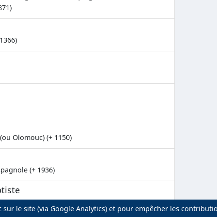
871)
1366)
(ou Olomouc) (+ 1150)
spagnole (+ 1936)
tiste
spagnole (+ 1936)
 sur le site (via Google Analytics) et pour empêcher les contributi