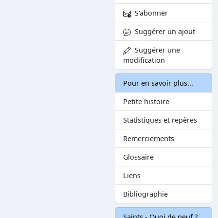
S'abonner
Suggérer un ajout
Suggérer une
modification
Pour en savoir plus...
Petite histoire
Statistiques et repères
Remerciements
Glossaire
Liens
Bibliographie
Saints - Quoi de neuf ?