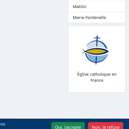
Matilin
Marie-Fontenelle
Église catholique en
France
ons
Oui, j'accepte
Non, je refuse