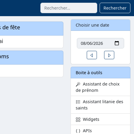
Rechercher
Choisir une date
 de fête
Date
ai
Un jour avant
Un jour aprè
oms
i
Boite à outils
Assistant de choix
de prénom
Assistant litanie des
saints
Widgets
APIs