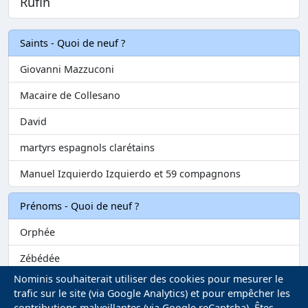
Rufin
Saints - Quoi de neuf ?
Giovanni Mazzuconi
Macaire de Collesano
David
martyrs espagnols clarétains
Manuel Izquierdo Izquierdo et 59 compagnons
Prénoms - Quoi de neuf ?
Orphée
Zébédée
Nominis souhaiterait utiliser des cookies pour mesurer le
Melvil
trafic sur le site (via Google Analytics) et pour empêcher les
contributions malveillantes (via Google reCaptcha). Êtes-