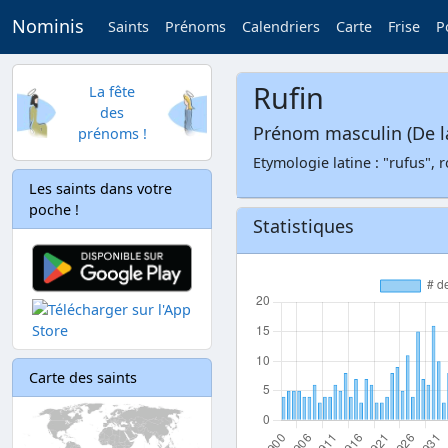
Nominis
Saints
Prénoms
Calendriers
Carte
Frise
P
Rufin
La fête
des
Prénom masculin (De l
prénoms !
Etymologie latine : "rufus", 
Les saints dans votre
poche !
Statistiques
Carte des saints