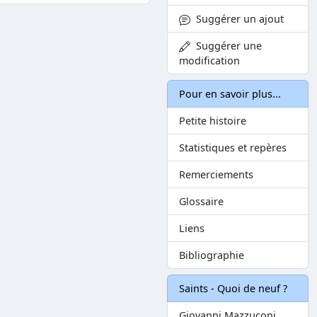
Suggérer un ajout
Suggérer une
modification
Pour en savoir plus...
Petite histoire
Statistiques et repères
Remerciements
Glossaire
Liens
Bibliographie
Saints - Quoi de neuf ?
Giovanni Mazzuconi