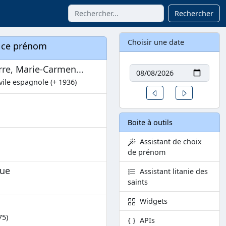
Rechercher
Choisir une date
à ce prénom
Date
rre, Marie-Carmen...
vile espagnole (+ 1936)
Un jour avant
Un jour aprè
Boite à outils
Assistant de choix
de prénom
que
Assistant litanie des
saints
Widgets
75)
APIs