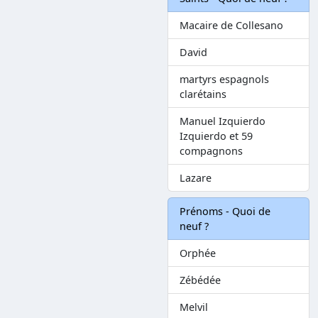
Macaire de Collesano
David
martyrs espagnols
clarétains
Manuel Izquierdo
Izquierdo et 59
compagnons
Lazare
Prénoms - Quoi de
neuf ?
Orphée
Zébédée
Melvil