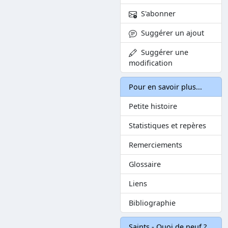
S'abonner
Suggérer un ajout
Suggérer une
modification
Pour en savoir plus...
Petite histoire
Statistiques et repères
Remerciements
Glossaire
Liens
Bibliographie
Saints - Quoi de neuf ?