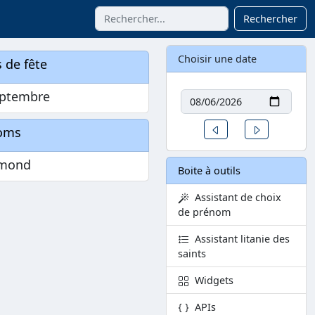
Rechercher
Choisir une date
 de fête
Date
eptembre
Un jour avant
Un jour aprè
oms
smond
Boite à outils
Assistant de choix
de prénom
Assistant litanie des
saints
Widgets
APIs