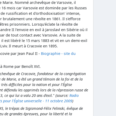
 de Marie. Nommé archevêque de Varsovie, il
e 16 mois car Varsovie est dominée par les Russes
de russification et d'orthodoxisation' intense,
er brutalement une révolte en 1861. Il s'efforce
rêtres prisonniers. Lorsqu'éclate la révolte de
andre II l'envoie en exil à Jaroslavl en Sibérie où il
sar de tout contact avec Varsovie. A la suite de
il est libéré le 15 mars 1883 et vit en un demi-exil
Lviv. Il meurt à Cracovie en 1895.
acovie par Jean Paul II -
Biographie - site du
 à Rome par Benoît XVI.
rchevêque de Cracovie, fondateur de la congrégation
 de Marie, a été un grand témoin de la foi et de la
rès difficiles pour la nation et pour l'Église
t défendu les opprimés lors de la répression russe de
, ce qui lui a valu 20 ans d'exil." (source:
Radio
s pour l'Église universelle - 11 octobre 2009
)
5, le trépas de Sigismond-Félix Felinski, évêque de
ieu de grandes épreuves, pour la liberté et la