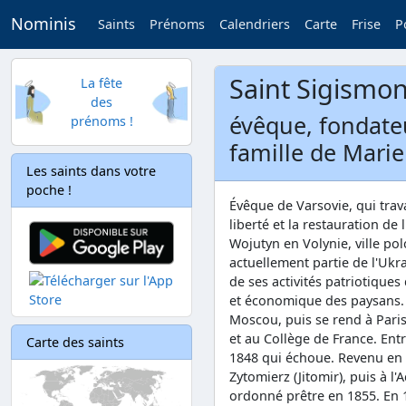
Nominis
Saints
Prénoms
Calendriers
Carte
Frise
P
Saint Sigismond
La fête
des
évêque, fondateu
prénoms !
famille de Marie
Les saints dans votre
poche !
Évêque de Varsovie, qui trav
liberté et la restauration de
Wojutyn en Volynie, ville po
actuellement partie de l'Ukra
de ses activités patriotiques 
et économique des paysans. I
Moscou, puis se rend à Paris 
et au Collège de France. Entr
Carte des saints
1848 qui échoue. Revenu en R
Zytomierz (Jitomir), puis à l
ordonné prêtre en 1855. En 