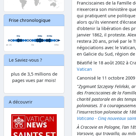
Franciscaines de la Famille
n'exercera son ministère qu
qui pratiquent une politique 
Frise chronologique
alors qu'ils viennent d'écras
d'obtenir la libération des p
janvier 1862, il proteste. Alex
restera 20 ans, privé par le T
négociations avec le Vatican, 
en Galicie du Sud, région de 
Le Saviez-vous ?
Béatifié le 18 août 2002 à Cr
Vatican
plus de 3,5 millions de
Canonisé le 11 octobre 2009
pages vues par mois!
"Zygmunt Szczęsny Feliński, a
des Franciscaines de la Famille
charité pastorale en des temps t
A découvrir
polonaises. Il a courageusemen
l'insurrection polonaise de 1863
Vaticana - Cinq nouveaux saint
À Cracovie en Pologne, l'an 189
Varsovie, qui travailla, au mil