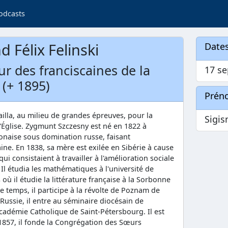
odcasts
 Félix Felinski
Dates
r des franciscaines de la
17 s
 (+ 1895)
Prén
ailla, au milieu de grandes épreuves, pour la
Sigi
 l'Église. Zygmunt Szczesny est né en 1822 à
lonaise sous domination russe, faisant
ine. En 1838, sa mère est exilée en Sibérie à cause
qui consistaient à travailler à l'amélioration sociale
l étudia les mathématiques à l'université de
où il étudie la littérature française à la Sorbonne
e temps, il participe à la révolte de Poznam de
ussie, il entre au séminaire diocésain de
'Académie Catholique de Saint-Pétersbourg. Il est
1857, il fonde la Congrégation des Sœurs