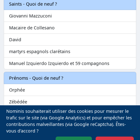
Saints - Quoi de neuf ?
Giovanni Mazzuconi
Macaire de Collesano
David
martyrs espagnols clarétains
Manuel Izquierdo Izquierdo et 59 compagnons
Prénoms - Quoi de neuf ?
Orphée
Zébédée
Nominis souhaiterait utiliser des cookies pour mesurer le
Melvil
trafic sur le site (via Google Analytics) et pour empêcher les
contributions malveillantes (via Google reCaptcha). Êtes-
Matilin
vous d'accord ?
Marie-Fontenelle