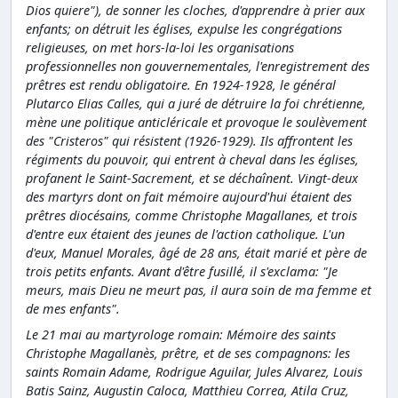
Dios quiere"), de sonner les cloches, d'apprendre à prier aux
enfants; on détruit les églises, expulse les congrégations
religieuses, on met hors-la-loi les organisations
professionnelles non gouvernementales, l'enregistrement des
prêtres est rendu obligatoire. En 1924-1928, le général
Plutarco Elias Calles, qui a juré de détruire la foi chrétienne,
mène une politique anticléricale et provoque le soulèvement
des "Cristeros" qui résistent (1926-1929). Ils affrontent les
régiments du pouvoir, qui entrent à cheval dans les églises,
profanent le Saint-Sacrement, et se déchaînent. Vingt-deux
des martyrs dont on fait mémoire aujourd'hui étaient des
prêtres diocésains, comme Christophe Magallanes, et trois
d'entre eux étaient des jeunes de l'action catholique. L'un
d'eux, Manuel Morales, âgé de 28 ans, était marié et père de
trois petits enfants. Avant d'être fusillé, il s'exclama: "Je
meurs, mais Dieu ne meurt pas, il aura soin de ma femme et
de mes enfants".
Le 21 mai au martyrologe romain: Mémoire des saints
Christophe Magallanès, prêtre, et de ses compagnons: les
saints Romain Adame, Rodrigue Aguilar, Jules Alvarez, Louis
Batis Sainz, Augustin Caloca, Matthieu Correa, Atila Cruz,