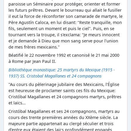
paroisse un Séminaire pour protéger, orienter et former
les futurs prêtres. Devant le bourreau qui allait le fusiller
il eut la force de réconforter son camarade de martyre, le
Père Agustín Caloca, en lui disant: "Reste tranquille, mon
fils, seulement un moment et puis le ciel". Puis, en se
tournant vers la troupe, il s'exclama: "Je meurs innocent
et je demande à Dieu que mon sang serve pour l'union
de mes frères mexicains."
Béatifié le 22 novembre 1992 et canonisé le 21 mai 2000
à Rome par Jean Paul II.
Bibliothèque monastique: 25 martyrs du Mexique (1915 -
1937) SS. Cristobal Magallanes et 24 compagnons
"Au cours du pèlerinage jubilaire des Mexicains, l'Église
est heureuse de proclamer saints ces fils du Mexique:
Cristóbal Magallanes et 24 compagnons martyrs, prêtres
et laïcs...
Cristóbal Magallanes et ses 24 compagnons, martyrs au
cours des trente premières années du XXème siècle. La
majeure partie appartenait au clergé séculier et trois
d'entre eux étaient des laïcs profondément engagés