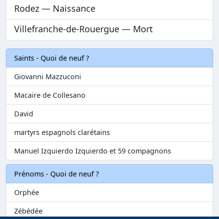
Rodez — Naissance
Villefranche-de-Rouergue — Mort
Saints - Quoi de neuf ?
Giovanni Mazzuconi
Macaire de Collesano
David
martyrs espagnols clarétains
Manuel Izquierdo Izquierdo et 59 compagnons
Prénoms - Quoi de neuf ?
Orphée
Zébédée