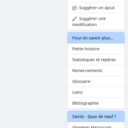
Suggérer un ajout
Suggérer une
modification
Pour en savoir plus...
Petite histoire
Statistiques et repères
Remerciements
Glossaire
Liens
Bibliographie
Saints - Quoi de neuf ?
Giovanni Mazzuconi