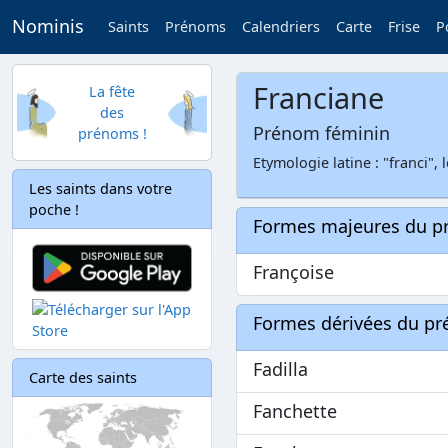
Nominis
Saints
Prénoms
Calendriers
Carte
Frise
P
Franciane
La fête
des
Prénom féminin
prénoms !
Etymologie latine : "franci", 
Les saints dans votre
poche !
Formes majeures du 
Françoise
Formes dérivées du p
Fadilla
Carte des saints
Fanchette