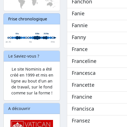
Fanchon
Fanie
Frise chronologique
Fannie
Fanny
France
Le Saviez-vous ?
Franceline
Le site Nominis a été
Francesca
créé en 1999 et mis en
ligne au bout d'un an
Francette
de travail, sur le fond
comme sur la forme !
Francine
Francisca
A découvrir
Fransez