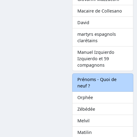
Macaire de Collesano
David
martyrs espagnols
clarétains
Manuel Izquierdo
Izquierdo et 59
compagnons
Prénoms - Quoi de
neuf ?
Orphée
Zébédée
Melvil
Matilin