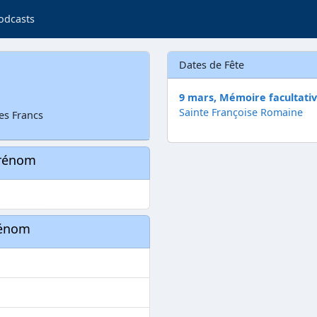
odcasts
Dates de Fête
9 mars, Mémoire facultati
Sainte Françoise Romaine
les Francs
prénom
rénom