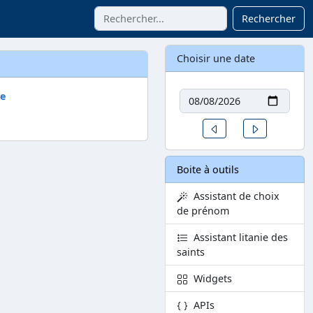
Rechercher
Choisir une date
Date
ve
Un jour avant
Un jour aprè
Boite à outils
Assistant de choix
de prénom
Assistant litanie des
saints
Widgets
APIs