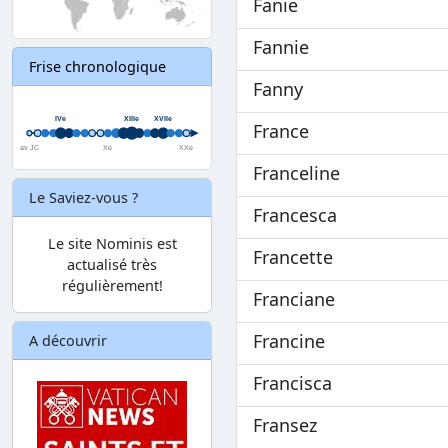
Fanie
Fannie
Frise chronologique
Fanny
France
Franceline
Le Saviez-vous ?
Francesca
Le site Nominis est
Francette
actualisé très
régulièrement!
Franciane
Francine
A découvrir
Francisca
Fransez