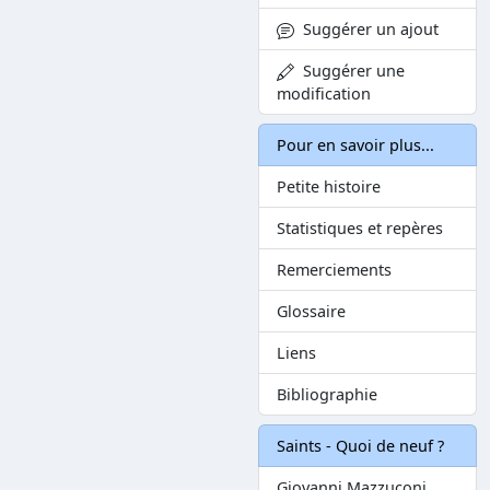
Suggérer un ajout
Suggérer une
modification
Pour en savoir plus...
Petite histoire
Statistiques et repères
Remerciements
Glossaire
Liens
Bibliographie
Saints - Quoi de neuf ?
Giovanni Mazzuconi