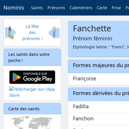
Nominis
Saints
Prénoms
Calendriers
Carte
Frise
P
Fanchette
La fête
des
Prénom féminin
prénoms !
Etymologie latine : "franci", 
Les saints dans votre
poche !
Formes majeures du 
Françoise
Formes dérivées du p
Fadilla
Carte des saints
Fanchon