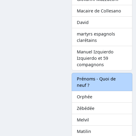
Macaire de Collesano
David
martyrs espagnols
clarétains
Manuel Izquierdo
Izquierdo et 59
compagnons
Prénoms - Quoi de
neuf ?
Orphée
Zébédée
Melvil
Matilin