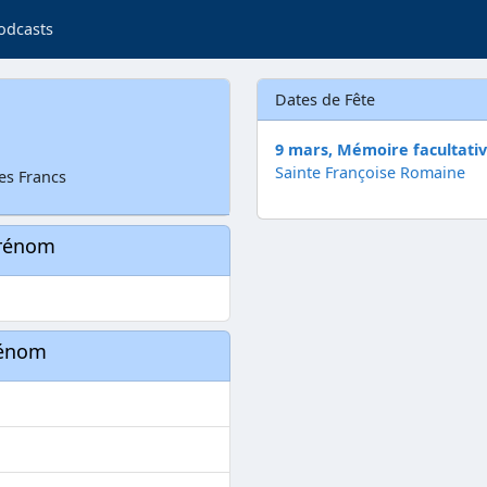
odcasts
Dates de Fête
9 mars, Mémoire facultati
Sainte Françoise Romaine
les Francs
prénom
rénom