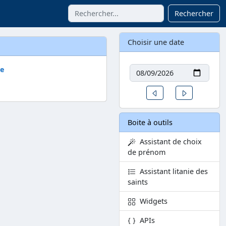
Rechercher
Choisir une date
Date
ve
Un jour avant
Un jour aprè
Boite à outils
Assistant de choix
de prénom
Assistant litanie des
saints
Widgets
APIs