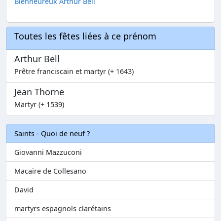
Bienheureux Arthur Bell
Toutes les fêtes liées à ce prénom
Arthur Bell
Prêtre franciscain et martyr (+ 1643)
Jean Thorne
Martyr (+ 1539)
Saints - Quoi de neuf ?
Giovanni Mazzuconi
Macaire de Collesano
David
martyrs espagnols clarétains