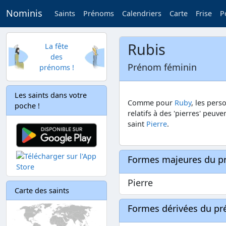
Nominis
Saints
Prénoms
Calendriers
Carte
Frise
P
Rubis
La fête
des
Prénom féminin
prénoms !
Les saints dans votre
Comme pour
Ruby
, les per
poche !
relatifs à des 'pierres' peuve
saint
Pierre
.
Formes majeures du 
Pierre
Carte des saints
Formes dérivées du p