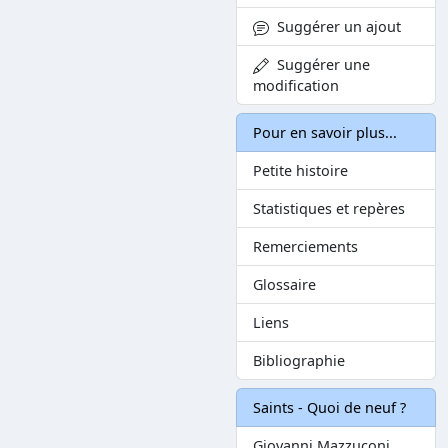
Suggérer un ajout
Suggérer une
modification
Pour en savoir plus...
Petite histoire
Statistiques et repères
Remerciements
Glossaire
Liens
Bibliographie
Saints - Quoi de neuf ?
Giovanni Mazzuconi