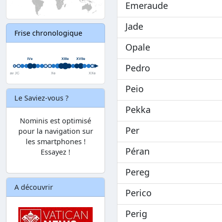
Emeraude
Jade
Frise chronologique
Opale
Pedro
Peio
Le Saviez-vous ?
Pekka
Nominis est optimisé
Per
pour la navigation sur
les smartphones !
Péran
Essayez !
Pereg
A découvrir
Perico
Perig