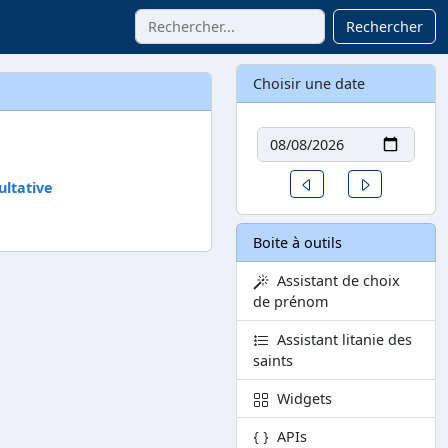
Rechercher
Choisir une date
Date
Un jour avant
Un jour aprè
ltative
Boite à outils
Assistant de choix
de prénom
Assistant litanie des
saints
Widgets
APIs