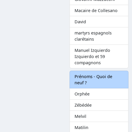
Macaire de Collesano
David
martyrs espagnols
clarétains
Manuel Izquierdo
Izquierdo et 59
compagnons
Prénoms - Quoi de
neuf ?
Orphée
Zébédée
Melvil
Matilin