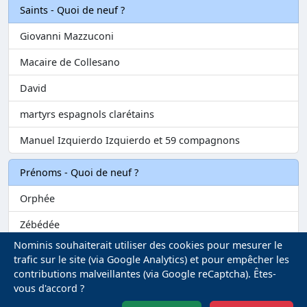
Saints - Quoi de neuf ?
Giovanni Mazzuconi
Macaire de Collesano
David
martyrs espagnols clarétains
Manuel Izquierdo Izquierdo et 59 compagnons
Prénoms - Quoi de neuf ?
Orphée
Zébédée
Nominis souhaiterait utiliser des cookies pour mesurer le
Melvil
trafic sur le site (via Google Analytics) et pour empêcher les
contributions malveillantes (via Google reCaptcha). Êtes-
Matilin
vous d'accord ?
Marie-Fontenelle