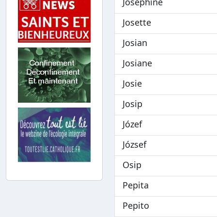
Joséphine
Josette
Josian
Josiane
Josie
Josip
Józef
József
Osip
Pepita
Pepito