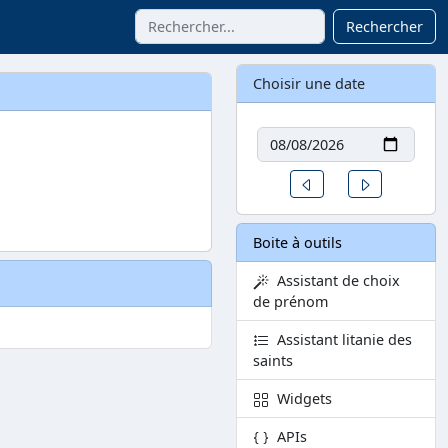
Rechercher
Choisir une date
Date
Un jour avant
Un jour aprè
Boite à outils
Assistant de choix
de prénom
Assistant litanie des
saints
Widgets
APIs