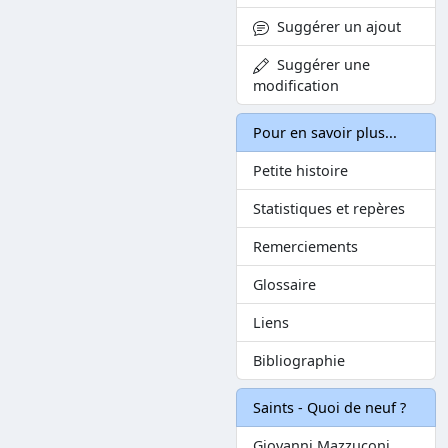
Suggérer un ajout
Suggérer une
modification
Pour en savoir plus...
Petite histoire
Statistiques et repères
Remerciements
Glossaire
Liens
Bibliographie
Saints - Quoi de neuf ?
Giovanni Mazzuconi