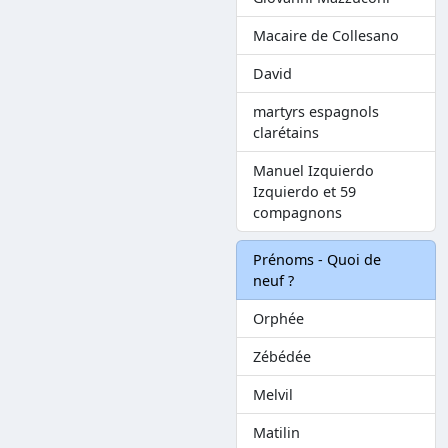
Macaire de Collesano
David
martyrs espagnols
clarétains
Manuel Izquierdo
Izquierdo et 59
compagnons
Prénoms - Quoi de
neuf ?
Orphée
Zébédée
Melvil
Matilin