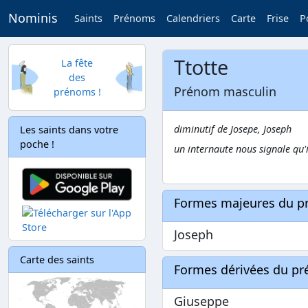
Nominis
Saints
Prénoms
Calendriers
Carte
Frise
P
Ttotte
La fête
des
Prénom masculin
prénoms !
diminutif de Josepe, Joseph
Les saints dans votre
poche !
un internaute nous signale qu'i
Formes majeures du 
Joseph
Carte des saints
Formes dérivées du p
Giuseppe