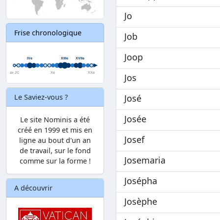
Jo
Frise chronologique
Job
Joop
Jos
José
Le Saviez-vous ?
Josée
Le site Nominis a été
créé en 1999 et mis en
Josef
ligne au bout d'un an
de travail, sur le fond
Josemaria
comme sur la forme !
Josépha
A découvrir
Josèphe