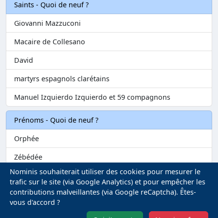
Saints - Quoi de neuf ?
Giovanni Mazzuconi
Macaire de Collesano
David
martyrs espagnols clarétains
Manuel Izquierdo Izquierdo et 59 compagnons
Prénoms - Quoi de neuf ?
Orphée
Zébédée
Nominis souhaiterait utiliser des cookies pour mesurer le
Melvil
trafic sur le site (via Google Analytics) et pour empêcher les
contributions malveillantes (via Google reCaptcha). Êtes-
Matilin
vous d'accord ?
Marie-Fontenelle