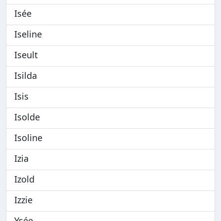
Isée
Iseline
Iseult
Isilda
Isis
Isolde
Isoline
Izia
Izold
Izzie
Ysée