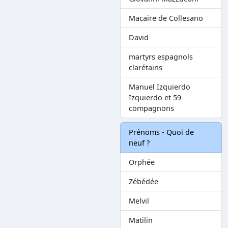
Macaire de Collesano
David
martyrs espagnols
clarétains
Manuel Izquierdo
Izquierdo et 59
compagnons
Prénoms - Quoi de
neuf ?
Orphée
Zébédée
Melvil
Matilin