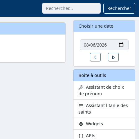
Rechercher
Choisir une date
Date
Un jour avant
Un jour aprè
Boite à outils
Assistant de choix
de prénom
Assistant litanie des
saints
Widgets
APIs