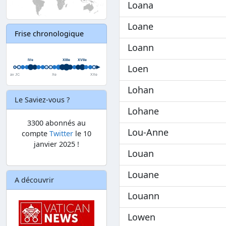
Loana
Loane
Frise chronologique
Loann
Loen
Lohan
Le Saviez-vous ?
Lohane
3300 abonnés au
Lou-Anne
compte
Twitter
le 10
janvier 2025 !
Louan
Louane
A découvrir
Louann
Lowen