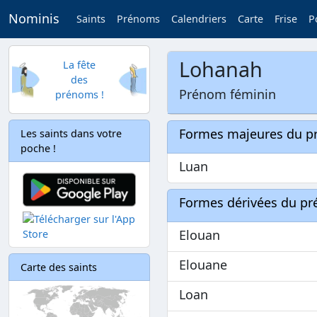
Nominis
Saints
Prénoms
Calendriers
Carte
Frise
P
Lohanah
La fête
des
Prénom féminin
prénoms !
Formes majeures du 
Les saints dans votre
poche !
Luan
Formes dérivées du p
Elouan
Elouane
Carte des saints
Loan