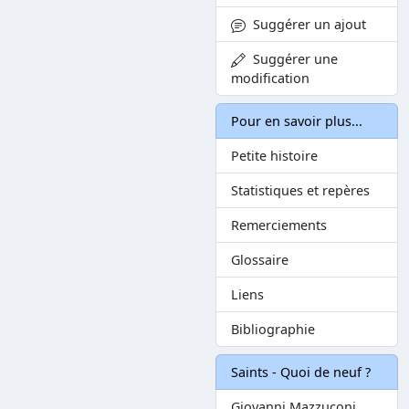
Suggérer un ajout
Suggérer une
modification
Pour en savoir plus...
Petite histoire
Statistiques et repères
Remerciements
Glossaire
Liens
Bibliographie
Saints - Quoi de neuf ?
Giovanni Mazzuconi