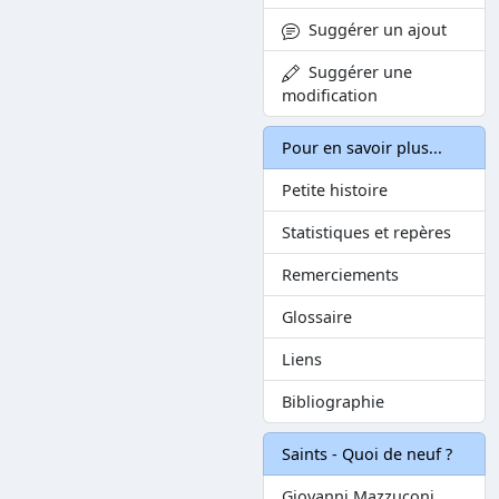
Suggérer un ajout
Suggérer une
modification
Pour en savoir plus...
Petite histoire
Statistiques et repères
Remerciements
Glossaire
Liens
Bibliographie
Saints - Quoi de neuf ?
Giovanni Mazzuconi