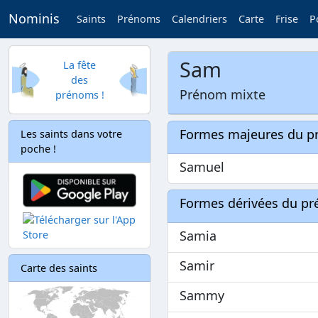
Nominis
Saints
Prénoms
Calendriers
Carte
Frise
P
Sam
La fête
des
Prénom mixte
prénoms !
Formes majeures du 
Les saints dans votre
poche !
Samuel
Formes dérivées du p
Samia
Samir
Carte des saints
Sammy