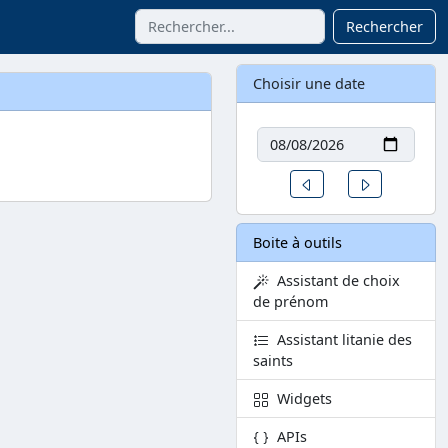
Rechercher
Choisir une date
Date
Un jour avant
Un jour aprè
Boite à outils
Assistant de choix
de prénom
Assistant litanie des
saints
Widgets
APIs