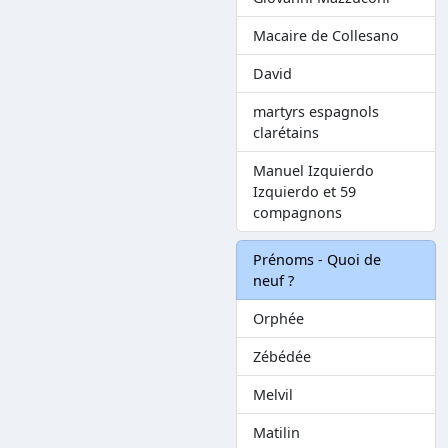
Macaire de Collesano
David
martyrs espagnols
clarétains
Manuel Izquierdo
Izquierdo et 59
compagnons
Prénoms - Quoi de
neuf ?
Orphée
Zébédée
Melvil
Matilin