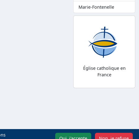
Marie-Fontenelle
Église catholique en
France
ons
Oui, j'accepte
Non, je refuse