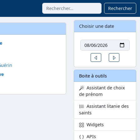
Rechercher
Choisir une date
Date
re
Un jour avant
Un jour aprè
Guérin
ve
Boite à outils
Assistant de choix
de prénom
Assistant litanie des
saints
Widgets
APIs