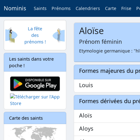
Nominis
Saints
Prénoms
Calendriers
Carte
Frise
P
Aloïse
La fête
des
Prénom féminin
prénoms !
Etymologie germanique : "hlo
Les saints dans votre
poche !
Formes majeures du 
Louis
Formes dérivées du p
Aloïs
Carte des saints
Aloys