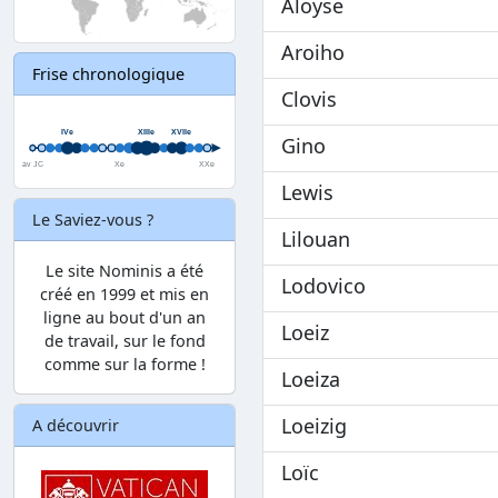
Aloyse
Aroiho
Frise chronologique
Clovis
Gino
Lewis
Le Saviez-vous ?
Lilouan
Le site Nominis a été
Lodovico
créé en 1999 et mis en
ligne au bout d'un an
Loeiz
de travail, sur le fond
comme sur la forme !
Loeiza
Loeizig
A découvrir
Loïc