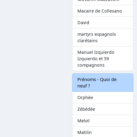
Macaire de Collesano
David
martyrs espagnols
clarétains
Manuel Izquierdo
Izquierdo et 59
compagnons
Prénoms - Quoi de
neuf ?
Orphée
Zébédée
Melvil
Matilin