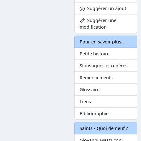
Suggérer un ajout
Suggérer une
modification
Pour en savoir plus...
Petite histoire
Statistiques et repères
Remerciements
Glossaire
Liens
Bibliographie
Saints - Quoi de neuf ?
Giovanni Mazzuconi