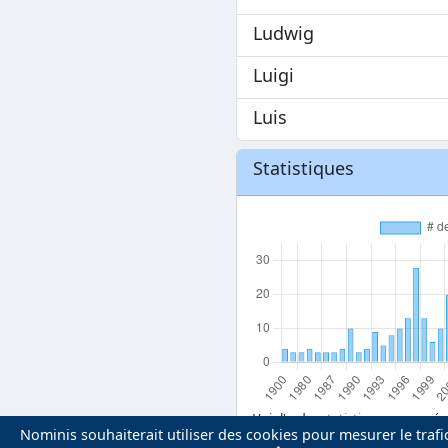
Ludwig
Luigi
Luis
Statistiques
Voir l'ordre
statistique
par année
Nominis souhaiterait utiliser des cookies pour mesurer le trafic