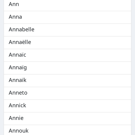
Ann
Anna
Annabelle
Annaëlle
Annaïc
Annaïg
Annaïk
Anneto
Annick
Annie
Annouk