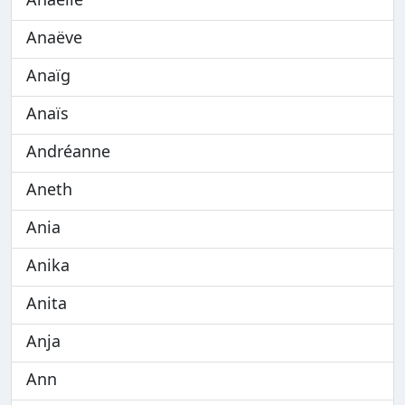
Anaëve
Anaïg
Anaïs
Andréanne
Aneth
Ania
Anika
Anita
Anja
Ann