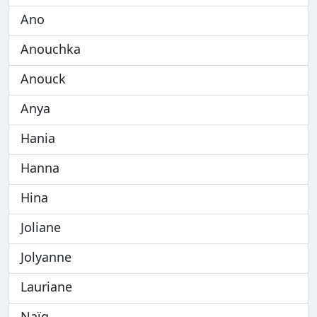
Ano
Anouchka
Anouck
Anya
Hania
Hanna
Hina
Joliane
Jolyanne
Lauriane
Naïg