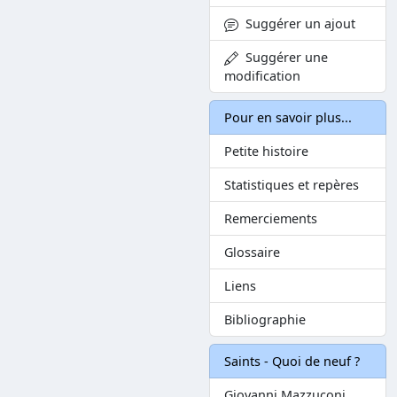
Suggérer un ajout
Suggérer une
modification
Pour en savoir plus...
Petite histoire
Statistiques et repères
Remerciements
Glossaire
Liens
Bibliographie
Saints - Quoi de neuf ?
Giovanni Mazzuconi