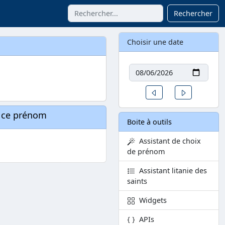
Rechercher
Choisir une date
Date
Un jour avant
Un jour aprè
à ce prénom
Boite à outils
Assistant de choix
de prénom
Assistant litanie des
saints
Widgets
APIs