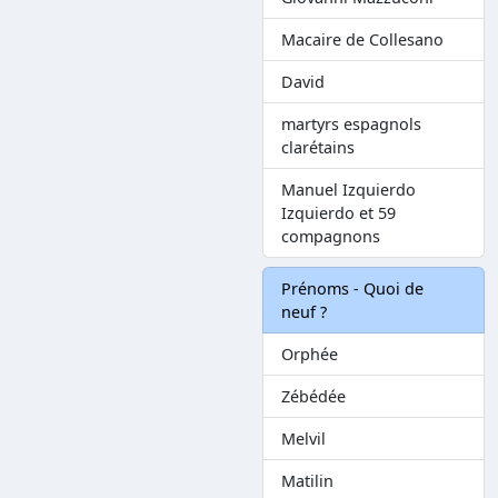
Macaire de Collesano
David
martyrs espagnols
clarétains
Manuel Izquierdo
Izquierdo et 59
compagnons
Prénoms - Quoi de
neuf ?
Orphée
Zébédée
Melvil
Matilin