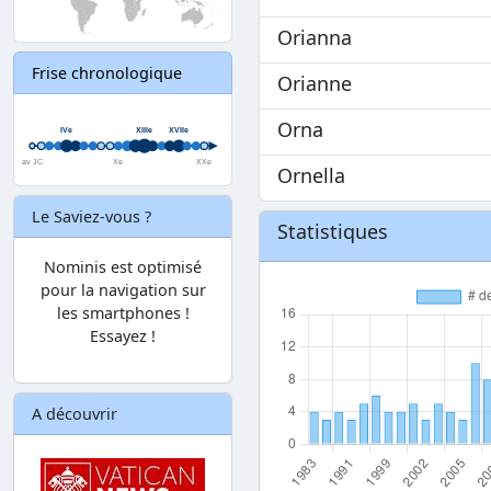
Orianna
Frise chronologique
Orianne
Orna
Ornella
Le Saviez-vous ?
Statistiques
Nominis est optimisé
pour la navigation sur
les smartphones !
Essayez !
A découvrir