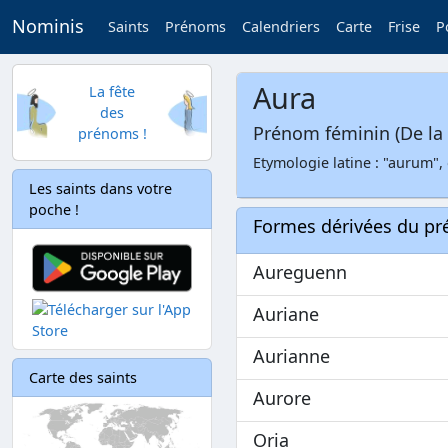
Nominis
Saints
Prénoms
Calendriers
Carte
Frise
P
Aura
La fête
des
Prénom féminin (De la 
prénoms !
Etymologie latine : "aurum",
Les saints dans votre
poche !
Formes dérivées du p
Aureguenn
Auriane
Aurianne
Carte des saints
Aurore
Oria