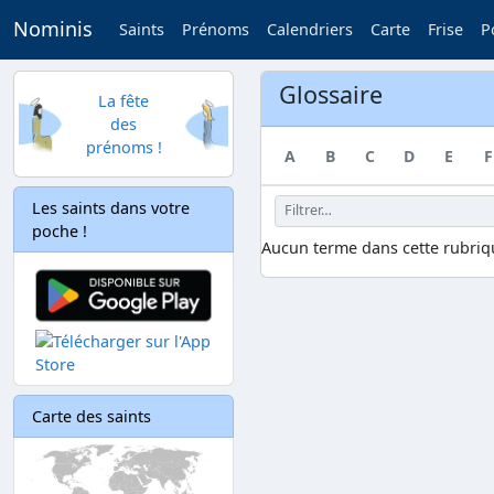
Nominis
Saints
Prénoms
Calendriers
Carte
Frise
P
Glossaire
La fête
des
prénoms !
A
B
C
D
E
F
Les saints dans votre
poche !
Aucun terme dans cette rubriq
Carte des saints