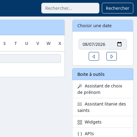
Rechercher
Choisir une date
Date
S
T
U
V
W
X
Y
Z
Un jour avant
Un jour aprè
Boite à outils
Assistant de choix
de prénom
Assistant litanie des
saints
Widgets
APIs