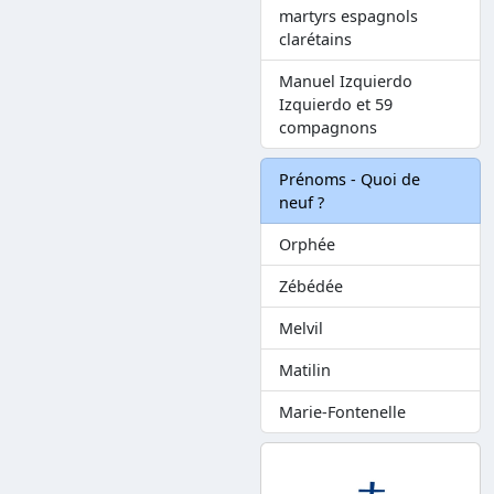
martyrs espagnols
clarétains
Manuel Izquierdo
Izquierdo et 59
compagnons
Prénoms - Quoi de
neuf ?
Orphée
Zébédée
Melvil
Matilin
Marie-Fontenelle