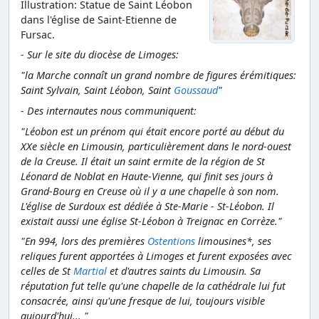
Illustration: Statue de Saint Léobon
dans l'église de Saint-Etienne de
Fursac.
- Sur le
site du diocèse de Limoges
:
"la Marche connaît un grand nombre de figures érémitiques:
Saint Sylvain, Saint Léobon, Saint
Goussaud
"
- Des internautes nous communiquent:
"Léobon est un prénom qui était encore porté au début du
XXe siècle en Limousin, particulièrement dans le nord-ouest
de la Creuse. Il était un saint ermite de la région de St
Léonard de Noblat en Haute-Vienne, qui finit ses jours à
Grand-Bourg en Creuse où il y a une chapelle à son nom.
L'église de Surdoux est dédiée à Ste-Marie - St-Léobon. Il
existait aussi une église St-Léobon à Treignac en Corrèze."
"En 994, lors des premières
Ostentions
limousines*, ses
reliques furent apportées à Limoges et furent exposées avec
celles de St
Martial
et d'autres saints du Limousin. Sa
réputation fut telle qu'une chapelle de la cathédrale lui fut
consacrée, ainsi qu'une fresque de lui, toujours visible
aujourd'hui... "