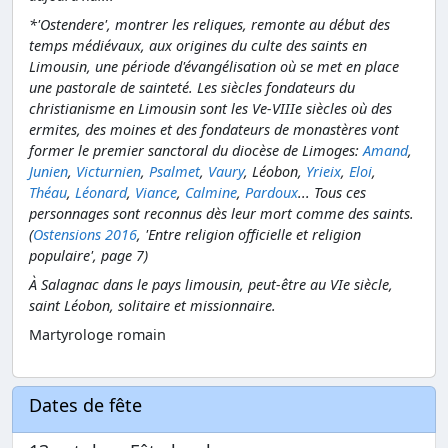
*'Ostendere', montrer les reliques, remonte au début des
temps médiévaux, aux origines du culte des saints en
Limousin, une période d'évangélisation où se met en place
une pastorale de sainteté. Les siècles fondateurs du
christianisme en Limousin sont les Ve-VIIIe siècles où des
ermites, des moines et des fondateurs de monastères vont
former le premier sanctoral du diocèse de Limoges:
Amand
,
Junien
,
Victurnien
,
Psalmet
,
Vaury
, Léobon,
Yrieix
,
Eloi
,
Théau
,
Léonard
,
Viance
,
Calmine
,
Pardoux
... Tous ces
personnages sont reconnus dès leur mort comme des saints.
(
Ostensions 2016
, 'Entre religion officielle et religion
populaire', page 7)
À Salagnac dans le pays limousin, peut-être au VIe siècle,
saint Léobon, solitaire et missionnaire.
Martyrologe romain
Dates de fête