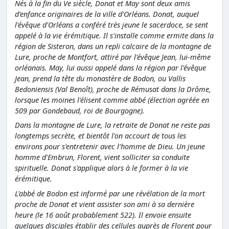
Nés à la fin du Ve siècle, Donat et May sont deux amis
d'enfance originaires de la ville d'Orléans. Donat, auquel
l'évêque d'Orléans a conféré très jeune le sacerdoce, se sent
appelé à la vie érémitique. Il s'installe comme ermite dans la
région de Sisteron, dans un repli calcaire de la montagne de
Lure, proche de Montfort, attiré par l'évêque Jean, lui-même
orléanais. May, lui aussi appelé dans la région par l'évêque
Jean, prend la tête du monastère de Bodon, ou Vallis
Bedoniensis (Val Benoît), proche de Rémusat dans la Drôme,
lorsque les moines l'élisent comme abbé (élection agréée en
509 par Gondebaud, roi de Bourgogne).
Dans la montagne de Lure, la retraite de Donat ne reste pas
longtemps secrète, et bientôt l'on accourt de tous les
environs pour s'entretenir avec l'homme de Dieu. Un jeune
homme d'Embrun, Florent, vient solliciter sa conduite
spirituelle. Donat s'applique alors à le former à la vie
érémitique.
L'abbé de Bodon est informé par une révélation de la mort
proche de Donat et vient assister son ami à sa dernière
heure (le 16 août probablement 522). Il envoie ensuite
quelques disciples établir des cellules auprès de Florent pour