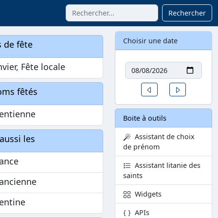
Rechercher
Choisir une date
 de fête
Date
nvier, Fête locale
Un jour avant
Un jour aprè
oms fêtés
entienne
Boite à outils
Assistant de choix
aussi les
de prénom
ance
Assistant litanie des
saints
ancienne
Widgets
entine
APIs