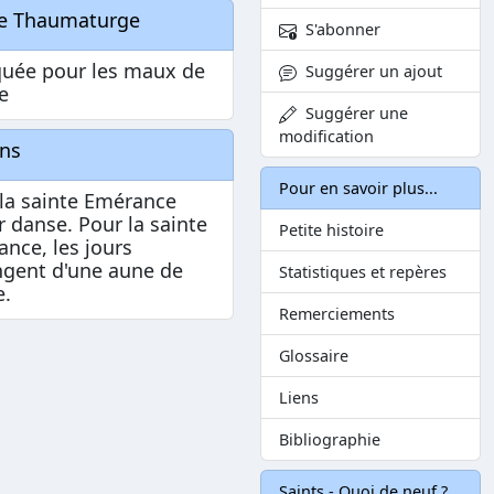
te Thaumaturge
S'abonner
quée pour les maux de
Suggérer un ajout
e
Suggérer une
modification
ons
Pour en savoir plus...
la sainte Emérance
er danse. Pour la sainte
Petite histoire
nce, les jours
ngent d'une aune de
Statistiques et repères
e.
Remerciements
Glossaire
Liens
Bibliographie
Saints - Quoi de neuf ?