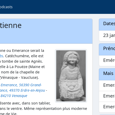
odcasts
tienne
Dates
23 ja
Prén
nne ou Emerance serait la
ès
. Catéchumène, elle est
Emér
a tombe de sainte Agnès.
lle à La Pouëze (Maine et
e nom de la chapelle de
Mais 
 (Vénasque - Vaucluse).
Emer
e-Emerance, 56390 Grand-
ance, 49370 Erdre-en-Anjou
-
Emer
, 84210 Venasque
ésente avec, dans son tablier,
Emer
 dans le ventre. Même représentation plus moderne
ame de Vie.