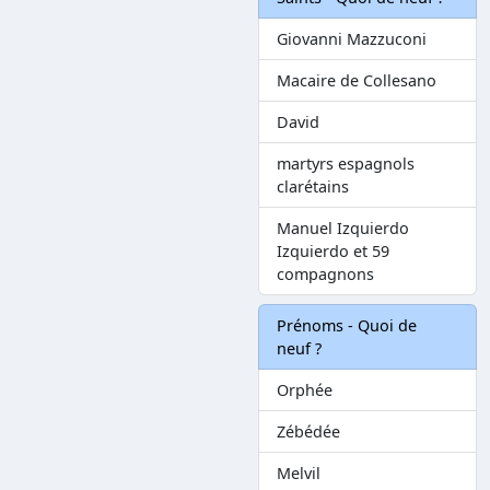
Giovanni Mazzuconi
Macaire de Collesano
David
martyrs espagnols
clarétains
Manuel Izquierdo
Izquierdo et 59
compagnons
Prénoms - Quoi de
neuf ?
Orphée
Zébédée
Melvil