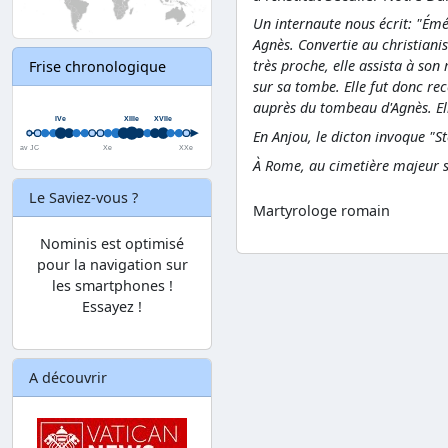
Un internaute nous écrit: "Émér
Agnès. Convertie au christianis
très proche, elle assista à son 
Frise chronologique
sur sa tombe. Elle fut donc re
auprès du tombeau d'Agnès. El
En Anjou, le dicton invoque "S
À Rome, au cimetière majeur s
Le Saviez-vous ?
Martyrologe romain
Nominis est optimisé
pour la navigation sur
les smartphones !
Essayez !
A découvrir