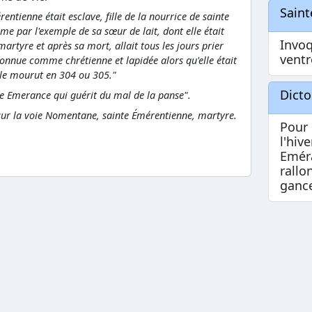
Sain
entienne était esclave, fille de la nourrice de sainte
me par l'exemple de sa sœur de lait, dont elle était
Invo
martyre et après sa mort, allait tous les jours prier
ventr
connue comme chrétienne et lapidée alors qu'elle était
le mourut en 304 ou 305."
Dict
te Emerance qui guérit du mal de la panse".
ur la voie Nomentane, sainte Émérentienne, martyre.
Pour 
l'hiv
Eméra
rallo
ganc