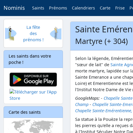
Nominis
Saints
Prénoms
Calendriers
Carte
Frise
P
Sainte Eméren
La fête
des
Martyre (+ 304)
prénoms !
Les saints dans votre
Selon la légende, Emérentie
poche !
"sœur de lait" de
Sainte Agn
morte martyre, lapidée sur l
Sainte Emerance a une chape
Loire) et Emerentienne est l
l'Institut Notre Dame de Vie
GoogleMaps: -
Chapelle Saint
Champ
-
Chapelle Sainte-Emer
Chapelle Sainte-Emérentienne
Carte des saints
Sa statue à la Pouëze la repr
les pierres qu'elle a reçues
à l'Institut Séculier Notre D