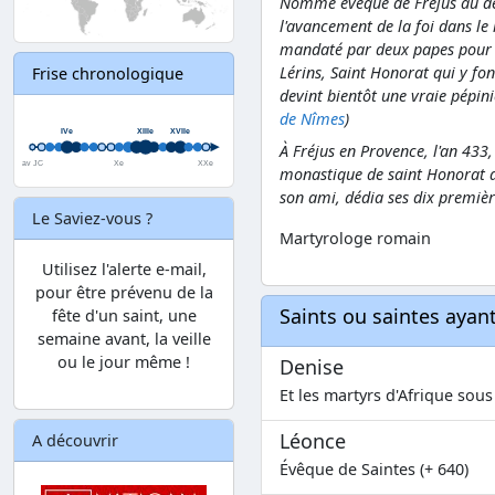
Nommé évêque de Fréjus au déb
l'avancement de la foi dans le
mandaté par deux papes pour le
Lérins, Saint Honorat qui y f
Frise chronologique
devint bientôt une vraie pépini
de Nîmes
)
À Fréjus en Provence, l'an 433,
monastique de saint Honorat dan
son ami, dédia ses dix premiè
Le Saviez-vous ?
Martyrologe romain
Utilisez l'alerte e-mail,
pour être prévenu de la
Saints ou saintes aya
fête d'un saint, une
semaine avant, la veille
ou le jour même !
Denise
Et les martyrs d'Afrique sous
Léonce
A découvrir
Évêque de Saintes (+ 640)