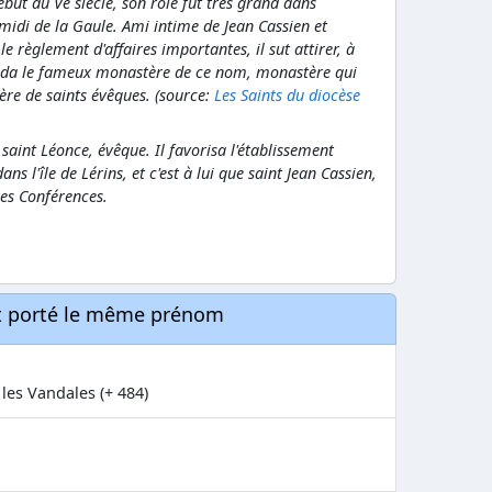
ut du Ve siècle, son rôle fut très grand dans
 midi de la Gaule. Ami intime de Jean Cassien et
 règlement d'affaires importantes, il sut attirer, à
onda le fameux monastère de ce nom, monastère qui
ère de saints évêques. (source:
Les Saints du diocèse
 saint Léonce, évêque. Il favorisa l'établissement
s l'île de Lérins, et c'est à lui que saint Jean Cassien,
res Conférences.
nt porté le même prénom
 les Vandales (+ 484)