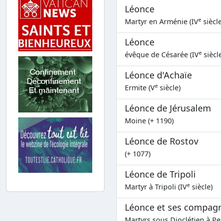
Léonce
e
Martyr en Arménie (IV
siècle
Léonce
e
évêque de Césarée (IV
siècl
Léonce d'Achaïe
e
Ermite (V
siècle)
Léonce de Jérusalem
Moine (+ 1190)
Léonce de Rostov
(+ 1077)
Léonce de Tripoli
e
Martyr à Tripoli (IV
siècle)
Léonce et ses compag
Martyrs sous Dioclétien à Pe