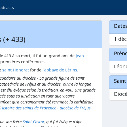
odcasts
Dates
 (+ 433)
1 déc
Prén
e 419 à sa mort, il fut un grand ami de
Jean-
x premières conférences.
Léon
ue
saint Honorat
fonde
l'abbaye de Lérins.
econdaire du diocèse - La grande figure de saint
Saint
 cathédrale de Fréjus et du diocèse, ouvre la longue
 est élu évêque selon la tradition, en 400. Une grande
Diocè
cée sous sa juridiction en tant que vicaire
ntificat qu'a certainement été terminée la cathédrale
(
Histoire des saints de Provence - diocèse de Fréjus-
que son frère
Saint Castor
, qui fut évêque d'Apt.