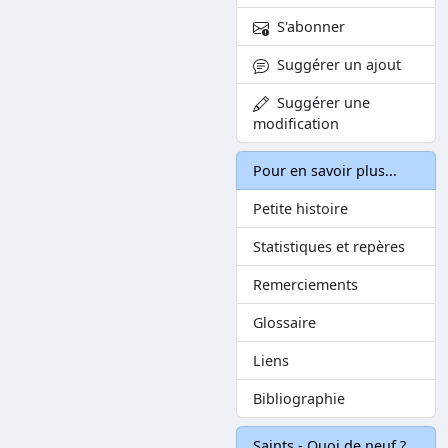
S'abonner
Suggérer un ajout
Suggérer une
modification
Pour en savoir plus...
Petite histoire
Statistiques et repères
Remerciements
Glossaire
Liens
Bibliographie
Saints - Quoi de neuf ?