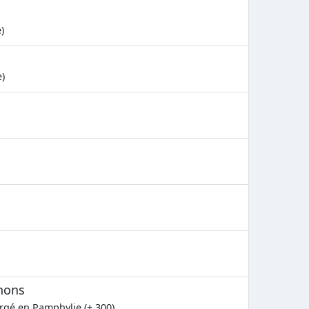
)
e)
nons
rgé en Pamphylie (+ 300)