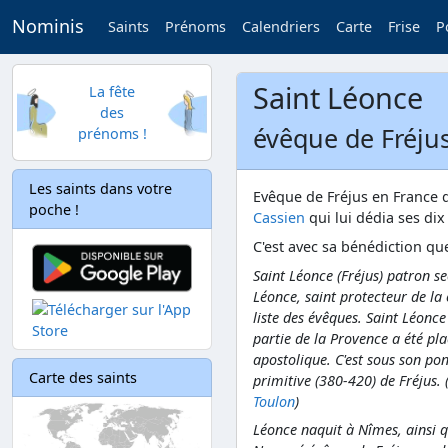
Nominis
Saints
Prénoms
Calendriers
Carte
Frise
P
Saint Léonce
La fête
des
évêque de Fréjus
prénoms !
Les saints dans votre
Evêque de Fréjus en France d
poche !
Cassien
qui lui dédia ses di
C'est avec sa bénédiction q
Saint Léonce (Fréjus) patron s
Léonce, saint protecteur de la
liste des évêques. Saint Léonce
partie de la Provence a été pla
apostolique. C'est sous son po
Carte des saints
primitive (380-420) de Fréjus. 
Toulon
)
Léonce naquit à Nîmes, ainsi 