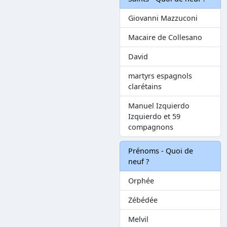
Giovanni Mazzuconi
Macaire de Collesano
David
martyrs espagnols
clarétains
Manuel Izquierdo
Izquierdo et 59
compagnons
Prénoms - Quoi de
neuf ?
Orphée
Zébédée
Melvil