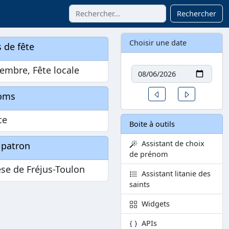
Rechercher
Choisir une date
 de fête
Date
embre, Fête locale
Un jour avant
Un jour aprè
oms
ce
Boite à outils
Assistant de choix
 patron
de prénom
se de Fréjus-Toulon
Assistant litanie des
saints
Widgets
APIs