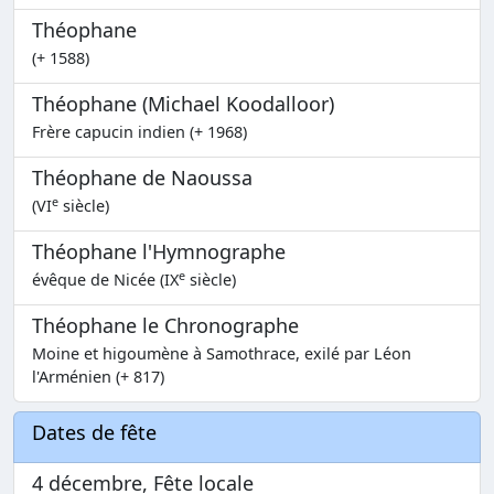
Théophane
(+ 1588)
Théophane (Michael Koodalloor)
Frère capucin indien (+ 1968)
Théophane de Naoussa
e
(VI
siècle)
Théophane l'Hymnographe
e
évêque de Nicée (IX
siècle)
Théophane le Chronographe
Moine et higoumène à Samothrace, exilé par Léon
l'Arménien (+ 817)
Dates de fête
4 décembre, Fête locale