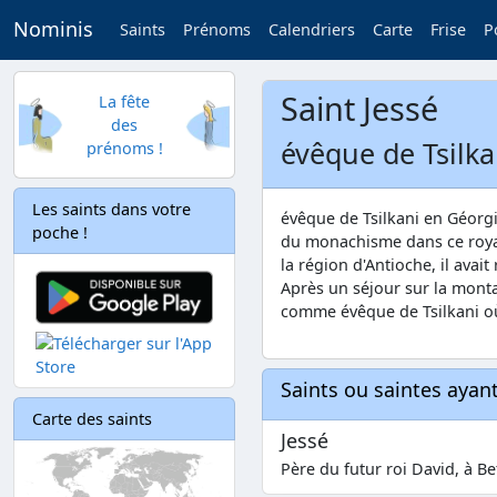
Nominis
Saints
Prénoms
Calendriers
Carte
Frise
P
Saint Jessé
La fête
des
évêque de Tsilka
prénoms !
Les saints dans votre
évêque de Tsilkani en Géorgi
poche !
du monachisme dans ce roya
la région d'Antioche, il avai
Après un séjour sur la montag
comme évêque de Tsilkani où
Saints ou saintes aya
Carte des saints
Jessé
Père du futur roi David, à B