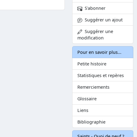
S'abonner
Suggérer un ajout
Suggérer une
modification
Pour en savoir plus...
Petite histoire
Statistiques et repères
Remerciements
Glossaire
Liens
Bibliographie
Saints - Quoi de neuf ?