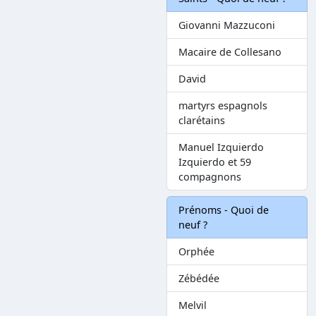
Giovanni Mazzuconi
Macaire de Collesano
David
martyrs espagnols
clarétains
Manuel Izquierdo
Izquierdo et 59
compagnons
Prénoms - Quoi de
neuf ?
Orphée
Zébédée
Melvil