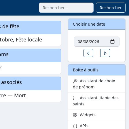
Rechercher
Choisir une date
 de fête
Date
tobre, Fête locale
Un jour avant
Un jour aprè
oms
r
Boite à outils
Assistant de choix
 associés
de prénom
rre — Mort
Assistant litanie des
saints
Widgets
APIs