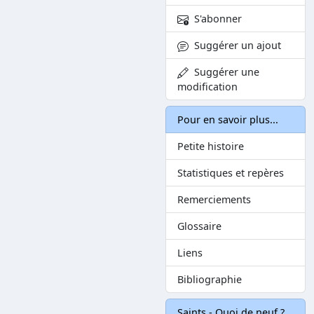
S'abonner
Suggérer un ajout
Suggérer une
modification
Pour en savoir plus...
Petite histoire
Statistiques et repères
Remerciements
Glossaire
Liens
Bibliographie
Saints - Quoi de neuf ?