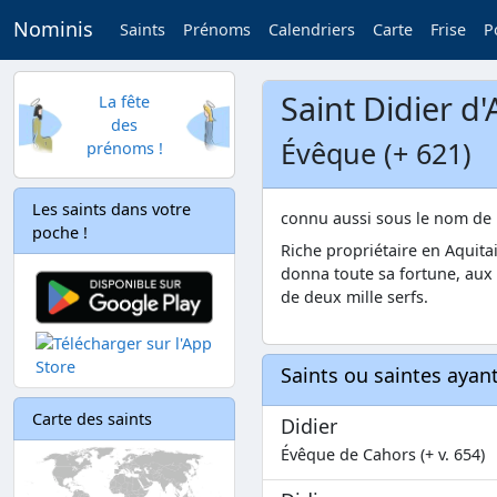
Nominis
Saints
Prénoms
Calendriers
Carte
Frise
P
Saint Didier d
La fête
des
Évêque (+ 621)
prénoms !
Les saints dans votre
connu aussi sous le nom de 
poche !
Riche propriétaire en Aquitai
donna toute sa fortune, aux 
de deux mille serfs.
Saints ou saintes aya
Carte des saints
Didier
Évêque de Cahors (+ v. 654)