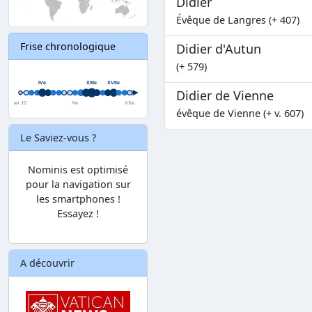
Didier
Évêque de Langres (+ 407)
Frise chronologique
Didier d'Autun
(+ 579)
Didier de Vienne
évêque de Vienne (+ v. 607)
Le Saviez-vous ?
Nominis est optimisé
pour la navigation sur
les smartphones !
Essayez !
A découvrir