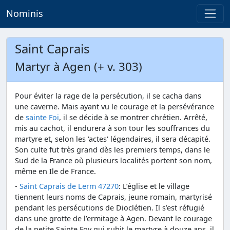
Nominis
Saint Caprais
Martyr à Agen (+ v. 303)
Pour éviter la rage de la persécution, il se cacha dans
une caverne. Mais ayant vu le courage et la persévérance
de
sainte Foi
, il se décide à se montrer chrétien. Arrêté,
mis au cachot, il endurera à son tour les souffrances du
martyre et, selon les 'actes' légendaires, il sera décapité.
Son culte fut très grand dès les premiers temps, dans le
Sud de la France où plusieurs localités portent son nom,
même en Ile de France.
-
Saint Caprais de Lerm 47270
: L’église et le village
tiennent leurs noms de Caprais, jeune romain, martyrisé
pendant les persécutions de Dioclétien. Il s’est réfugié
dans une grotte de l’ermitage à Agen. Devant le courage
de la petite Sainte Foy qui subit le martyre à douze ans, il