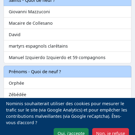
Saints - Quoi de neuf ?
Giovanni Mazzuconi
Macaire de Collesano
David
martyrs espagnols clarétains
Manuel Izquierdo Izquierdo et 59 compagnons
Prénoms - Quoi de neuf ?
Orphée
Zébédée
Nominis souhaiterait utiliser des cookies pour mesurer le
Melvil
trafic sur le site (via Google Analytics) et pour empêcher les
contributions malveillantes (via Google reCaptcha). Êtes-
Matilin
vous d'accord ?
Marie-Fontenelle
Oui, j'accepte
Non, je refuse