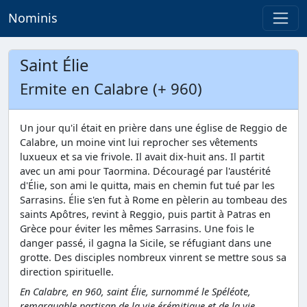
Nominis
Saint Élie
Ermite en Calabre (+ 960)
Un jour qu'il était en prière dans une église de Reggio de
Calabre, un moine vint lui reprocher ses vêtements
luxueux et sa vie frivole. Il avait dix-huit ans. Il partit
avec un ami pour Taormina. Découragé par l'austérité
d'Élie, son ami le quitta, mais en chemin fut tué par les
Sarrasins. Élie s'en fut à Rome en pèlerin au tombeau des
saints Apôtres, revint à Reggio, puis partit à Patras en
Grèce pour éviter les mêmes Sarrasins. Une fois le
danger passé, il gagna la Sicile, se réfugiant dans une
grotte. Des disciples nombreux vinrent se mettre sous sa
direction spirituelle.
En Calabre, en 960, saint Élie, surnommé le Spéléote,
remarquable partisan de la vie érémitique et de la vie