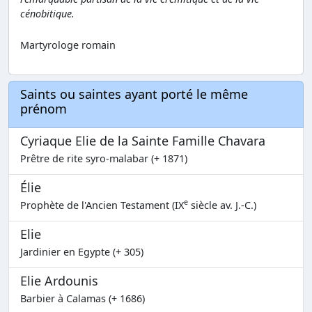
cénobitique.
Martyrologe romain
Saints ou saintes ayant porté le même
prénom
Cyriaque Elie de la Sainte Famille Chavara
Prêtre de rite syro-malabar (+ 1871)
Élie
e
Prophète de l'Ancien Testament (IX
siècle av. J.-C.)
Elie
Jardinier en Egypte (+ 305)
Elie Ardounis
Barbier à Calamas (+ 1686)