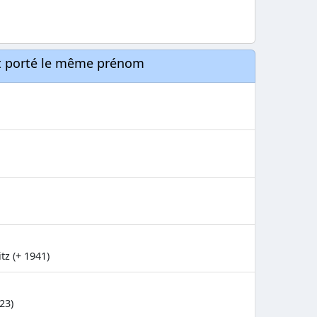
nt porté le même prénom
tz (+ 1941)
23)