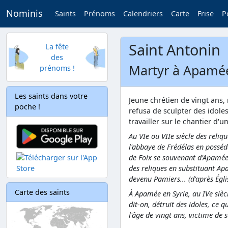
Nominis
Saints
Prénoms
Calendriers
Carte
Frise
P
Saint Antonin
La fête
des
Martyr à Apamée
prénoms !
Les saints dans votre
Jeune chrétien de vingt ans, 
poche !
refusa de sculpter des idoles
travailler sur le chantier d'u
Au VIe ou VIIe siècle des reliq
l'abbaye de Frédélas en posséd
de Foix se souvenant d'Apamée 
des reliques en substituant Apa
devenu Pamiers... (d'après Égli
Carte des saints
À Apamée en Syrie, au IVe siècle
dit-on, détruit des idoles, ce 
l'âge de vingt ans, victime de s