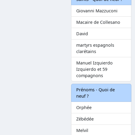
Giovanni Mazzuconi
Macaire de Collesano
David
martyrs espagnols
clarétains
Manuel Izquierdo
Izquierdo et 59
compagnons
Prénoms - Quoi de
neuf ?
Orphée
Zébédée
Melvil