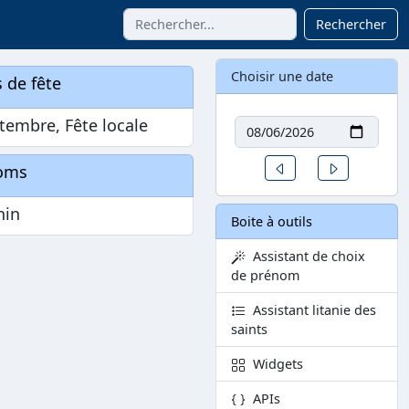
Rechercher
Choisir une date
 de fête
Date
tembre, Fête locale
Un jour avant
Un jour aprè
oms
nin
Boite à outils
Assistant de choix
de prénom
Assistant litanie des
saints
Widgets
APIs