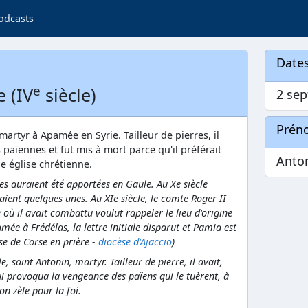
odcasts
Dates
e
 (IV
siècle)
2 sep
Prén
martyr à Apamée en Syrie. Tailleur de pierres, il
 païennes et fut mis à mort parce qu'il préférait
Anto
ne église chrétienne.
ues auraient été apportées en Gaule. Au Xe siècle
aient quelques unes. Au XIe siècle, le comte Roger II
où il avait combattu voulut rappeler le lieu d'origine
mée à Frédélas, la lettre initiale disparut et Pamia est
se de Corse en prière -
diocèse d'Ajaccio
)
, saint Antonin, martyr. Tailleur de pierre, il avait,
qui provoqua la vengeance des païens qui le tuèrent, à
on zèle pour la foi.