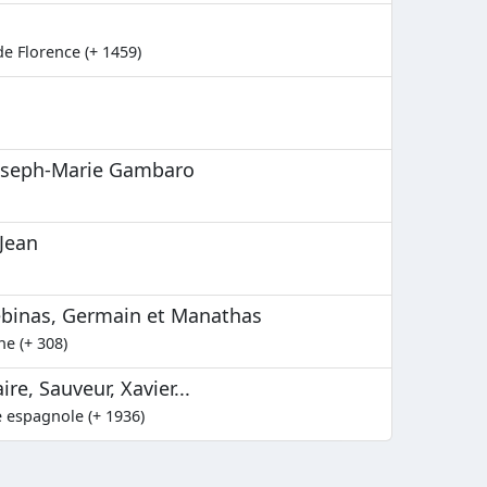
e Florence (+ 1459)
Joseph-Marie Gambaro
Jean
ébinas, Germain et Manathas
ne (+ 308)
re, Sauveur, Xavier...
e espagnole (+ 1936)