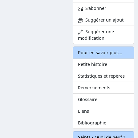
S'abonner
Suggérer un ajout
Suggérer une
modification
Pour en savoir plus...
Petite histoire
Statistiques et repères
Remerciements
Glossaire
Liens
Bibliographie
Saints - Quoi de neuf ?