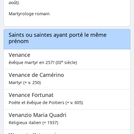
août).
Martyrologe romain
Saints ou saintes ayant porté le même
prénom
Venance
e
évêque martyr en 257? (III
siècle)
Venance de Camérino
Martyr (+ v. 250)
Venance Fortunat
Poète et évêque de Poitiers (+ v. 605)
Venanzio Maria Quadri
Religieux italien (+ 1937)