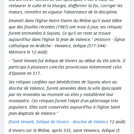
restaurer le culte et la liturgie, d'affermir la foi, corriger les
mœurs, remettre en vigueur l'observance de la discipline.
Enseveli dans l'église Notre Dame du Rhône qu'il avait bâtie
que des fouilles récentes (1987) ont mise à jour, ses reliques
furent emmenées à Soyons. Ce qu'il en reste se trouve
aujourd'hui dans l'église St Jean de Valence." (Histoire - Église
catholique en Ardèche -
Venance,
évêque (517-544) -
Mémoire le 12 août)
- "Saint Venant fut évêque de Viviers au début du VIe siècle. Il
participa à plusieurs conciles provinciaux notamment celui
d'Epaone en 517.
Ses reliques confiées aux bénédictines de Soyons alors au
diocèse de Valence, furent amenées dans la ville épiscopale
par les moniales au moment où elles y installèrent leur
monastère. Ces reliques furent l'objet d'un pèlerinage très
populaire. Elles sont conservées aujourd'hui à l'église Saint
Jean-Baptiste de Valence."
(
Saint Venant, Evêque de Viviers - diocèse de Valence
12 août)
À Viviers sur le Rhône, après 535, saint Venance, évêque (5