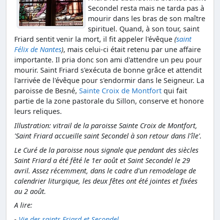
Secondel resta mais ne tarda pas à
mourir dans les bras de son maître
spirituel. Quand, à son tour, saint
Friard sentit venir la mort, il fit appeler l'évêque
(
saint
Félix de Nantes
)
, mais celui-ci était retenu par une affaire
importante. Il pria donc son ami d'attendre un peu pour
mourir. Saint Friard s'exécuta de bonne grâce et attendit
l'arrivée de l'évêque pour s'endormir dans le Seigneur. La
paroisse de Besné,
Sainte Croix de Montfort
qui fait
partie de la zone pastorale du Sillon, conserve et honore
leurs reliques.
Illustration: vitrail de la paroisse Sainte Croix de Montfort,
'Saint Friard accueille saint Secondel à son retour dans l'île'.
Le Curé de la paroisse nous signale que pendant des siècles
Saint Friard a été fêté le 1er août et Saint Secondel le 29
avril. Assez récemment, dans le cadre d'un remodelage de
calendrier liturgique, les deux fêtes ont été jointes et fixées
au 2 août.
A lire:
-
Vie des saints Friard et Secondel