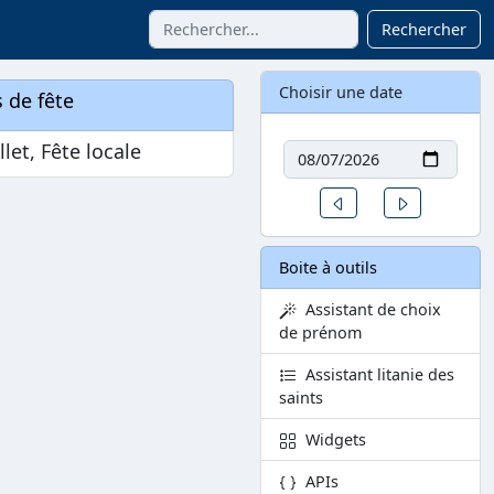
Rechercher
Choisir une date
 de fête
Date
llet, Fête locale
Un jour avant
Un jour aprè
Boite à outils
Assistant de choix
de prénom
Assistant litanie des
saints
Widgets
APIs