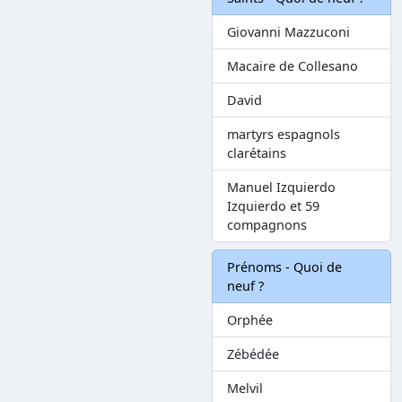
Giovanni Mazzuconi
Macaire de Collesano
David
martyrs espagnols
clarétains
Manuel Izquierdo
Izquierdo et 59
compagnons
Prénoms - Quoi de
neuf ?
Orphée
Zébédée
Melvil