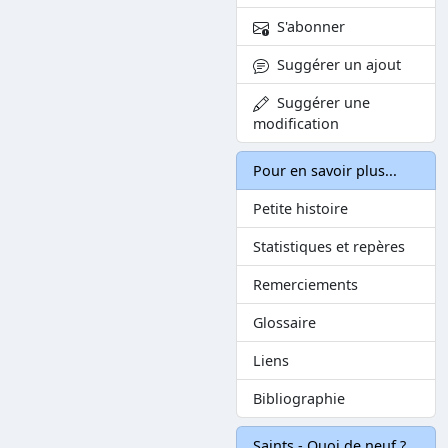
S'abonner
Suggérer un ajout
Suggérer une
modification
Pour en savoir plus...
Petite histoire
Statistiques et repères
Remerciements
Glossaire
Liens
Bibliographie
Saints - Quoi de neuf ?