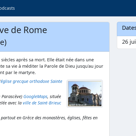
odcasts
ève de Rome
Dates
e)
26 jui
siècles après sa mort. Elle était née dans une
te sa vie à méditer la Parole de Dieu jusqu'au jour
nt par le martyre.
'
église grecque orthodoxe Sainte
te Parascève)
GoogleMaps
, située
elée avec la
ville de Saint-Brieuc
a partout en Grèce des monastères, églises, fêtes en