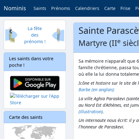
Nominis
Saints
Prénoms
Calendriers
Carte
Frise
P
Sainte Parasc
La fête
des
e
Martyre (II
siècl
prénoms !
Les saints dans votre
Sa mémoire n'apparaît que 6 
poche !
famille chrétienne, passa tou
où elle la lui donna totaleme
Icône et histoire sur le site de l
Barbe (en anglais)
La ville Aghia Paraskevi (sain
au Nord Est d'Athènes, est jum
(illustration)
.
Carte des saints
Un internaute nous écrit: il y 
l'honneur de Paraskevi.