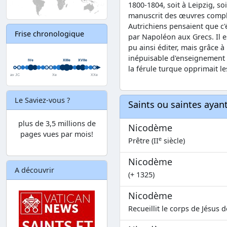
1800-1804, soit à Leipzig, soi
manuscrit des œuvres comp
Autrichiens pensaient que c
Frise chronologique
par Napoléon aux Grecs. Il est
pu ainsi éditer, mais grâce 
inépuisable d'enseignement à
la férule turque opprimait 
Le Saviez-vous ?
Saints ou saintes aya
plus de 3,5 millions de
Nicodème
pages vues par mois!
e
Prêtre (II
siècle)
Nicodème
A découvrir
(+ 1325)
Nicodème
Recueillit le corps de Jésus d