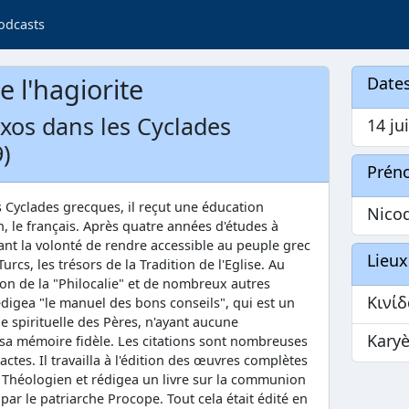
odcasts
 l'hagiorite
Dates
xos dans les Cyclades
14 jui
)
Prén
 Cyclades grecques, il reçut une éducation
Nico
in, le français. Après quatre années d'études à
yant la volonté de rendre accessible au peuple grec
Lieux
rcs, les trésors de la Tradition de l'Eglise. Au
tion de la "Philocalie" et de nombreux autres
Κινί
rédigea "le manuel des bons conseils", qui est un
e spirituelle des Pères, n'ayant aucune
Kary
sa mémoire fidèle. Les citations sont nombreuses
ctes. Il travailla à l'édition des œuvres complètes
Théologien et rédigea un livre sur la communion
ar le patriarche Procope. Tout cela était édité en