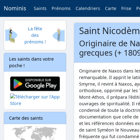
Nominis
Saints
Prénoms
Calendriers
Carte
Frise
P
Saint Nicodème
La fête
des
Originaire de Na
prénoms !
grecques (+ 1809
Les saints dans votre
poche !
Originaire de Naxos dans les
remarquable. Il apprit le lat
Smyrne, il revint à Naxos, a
orthodoxe, opprimé par les Tu
Mont-Athos, il prépara l'édi
ouvrages de spiritualité. Il 
condensé de toute la doctrin
documentation que celle de 
Carte des saints
et les références données exa
de saint Syméon le Nouveau 
fréquente qui fut condamné p