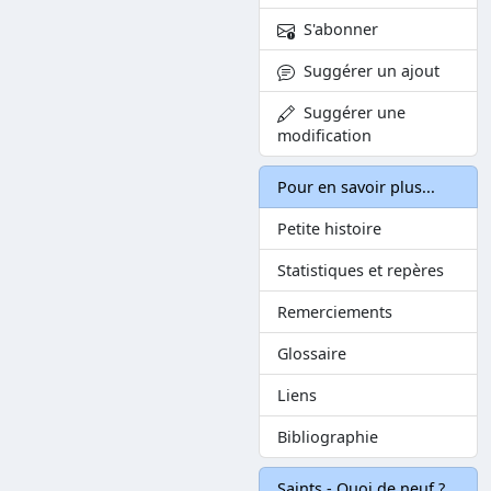
S'abonner
Suggérer un ajout
Suggérer une
modification
Pour en savoir plus...
Petite histoire
Statistiques et repères
Remerciements
Glossaire
Liens
Bibliographie
Saints - Quoi de neuf ?