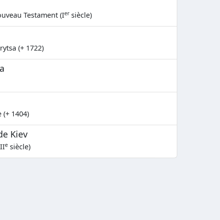
er
ouveau Testament (I
siècle)
rytsa (+ 1722)
a
 (+ 1404)
de Kiev
e
II
siècle)