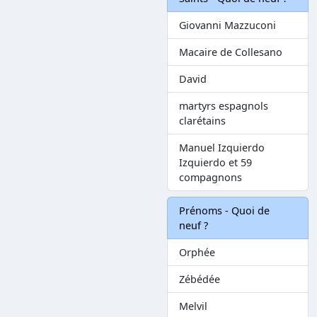
Giovanni Mazzuconi
Macaire de Collesano
David
martyrs espagnols
clarétains
Manuel Izquierdo
Izquierdo et 59
compagnons
Prénoms - Quoi de
neuf ?
Orphée
Zébédée
Melvil