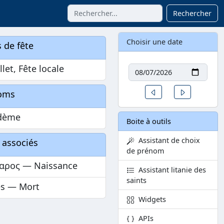
Rechercher
Choisir une date
 de fête
Date
llet, Fête locale
Un jour avant
Un jour aprè
oms
dème
Boite à outils
Assistant de choix
 associés
de prénom
δαρος — Naissance
Assistant litanie des
saints
ès — Mort
Widgets
APIs