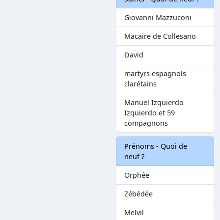
Giovanni Mazzuconi
Macaire de Collesano
David
martyrs espagnols
clarétains
Manuel Izquierdo
Izquierdo et 59
compagnons
Prénoms - Quoi de
neuf ?
Orphée
Zébédée
Melvil