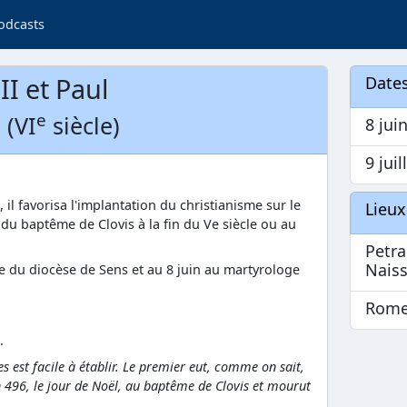
odcasts
II et Paul
Dates
e
 (VI
siècle)
8 jui
9 juil
il favorisa l'implantation du christianisme sur le
Lieux
 du baptême de Clovis à la fin du Ve siècle ou au
Petra
Nais
pre du diocèse de Sens et au 8 juin au martyrologe
Rome
.
s est facile à établir. Le premier eut, comme on sait,
en 496, le jour de Noël, au baptême de Clovis et mourut