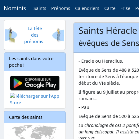
Nominis
Saints
Prénoms
Calendriers
Carte
Frise
P
Saints Héracle 
La fête
des
évêques de Sens
prénoms !
Les saints dans votre
- Eracle ou Heraclius.
poche !
Evêque de Sens de 488 à 520, 
territoire de Sens à l'époque
début du VIe siècle.
Il figure au 9 juillet au pro
romain...
- Paul
Evêque de Sens de 520 à 525
Carte des saints
La chronologie de ces 2 pontife
un long épiscopat. Il assista 
vers 520.