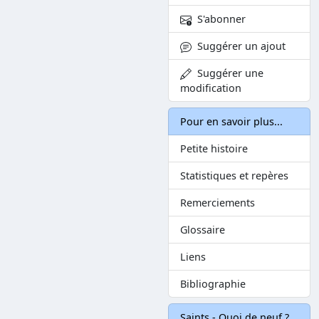
S'abonner
Suggérer un ajout
Suggérer une
modification
Pour en savoir plus...
Petite histoire
Statistiques et repères
Remerciements
Glossaire
Liens
Bibliographie
Saints - Quoi de neuf ?