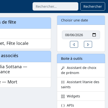
Rechercher
Choisir une date
 de fête
Date
n
let, Fête locale
Un jour avant
Un jour aprè
 associés
Boite à outils
lia Sottana —
Assistant de choix
sance
de prénom
 — Mort
Assistant litanie des
saints
Widgets
APIs