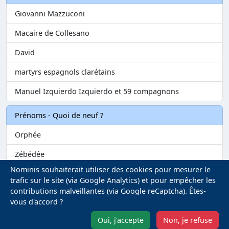
Giovanni Mazzuconi
Macaire de Collesano
David
martyrs espagnols clarétains
Manuel Izquierdo Izquierdo et 59 compagnons
Prénoms - Quoi de neuf ?
Orphée
Zébédée
Nominis souhaiterait utiliser des cookies pour mesurer le
Melvil
trafic sur le site (via Google Analytics) et pour empêcher les
contributions malveillantes (via Google reCaptcha). Êtes-
Matilin
vous d'accord ?
Marie-Fontenelle
Oui, j'accepte
Non, je refuse
Mentions légales
-
Gestion des Cookies