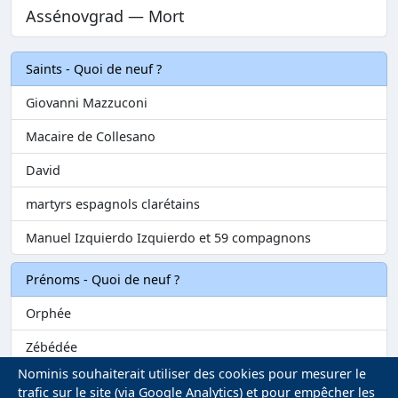
Assénovgrad — Mort
Saints - Quoi de neuf ?
Giovanni Mazzuconi
Macaire de Collesano
David
martyrs espagnols clarétains
Manuel Izquierdo Izquierdo et 59 compagnons
Prénoms - Quoi de neuf ?
Orphée
Zébédée
Nominis souhaiterait utiliser des cookies pour mesurer le
Melvil
trafic sur le site (via Google Analytics) et pour empêcher les