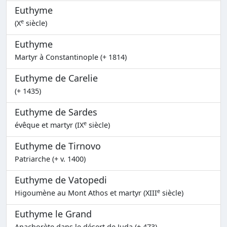
Euthyme
e
(X
siècle)
Euthyme
Martyr à Constantinople (+ 1814)
Euthyme de Carelie
(+ 1435)
Euthyme de Sardes
e
évêque et martyr (IX
siècle)
Euthyme de Tirnovo
Patriarche (+ v. 1400)
Euthyme de Vatopedi
e
Higoumène au Mont Athos et martyr (XIII
siècle)
Euthyme le Grand
Anachorète dans le désert de Juda (+ 473)