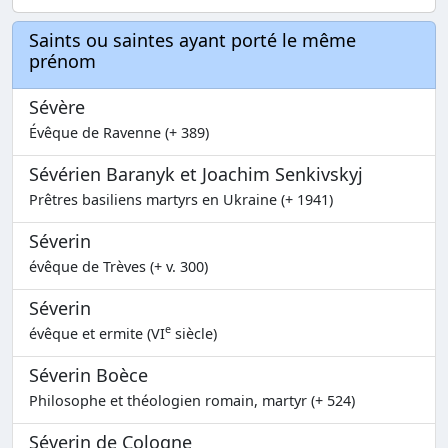
Saints ou saintes ayant porté le même
prénom
Sévère
Évêque de Ravenne (+ 389)
Sévérien Baranyk et Joachim Senkivskyj
Prêtres basiliens martyrs en Ukraine (+ 1941)
Séverin
évêque de Trèves (+ v. 300)
Séverin
e
évêque et ermite (VI
siècle)
Séverin Boèce
Philosophe et théologien romain, martyr (+ 524)
Séverin de Cologne