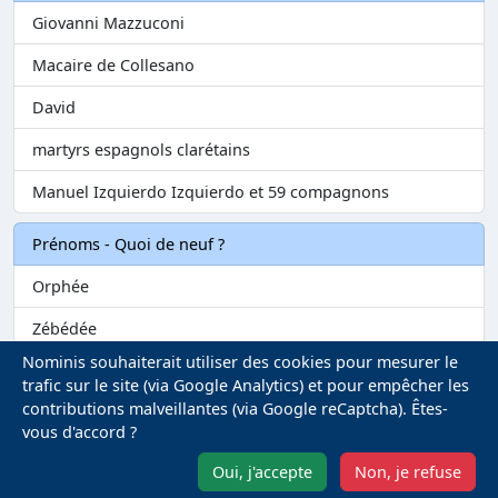
Giovanni Mazzuconi
Macaire de Collesano
David
martyrs espagnols clarétains
Manuel Izquierdo Izquierdo et 59 compagnons
Prénoms - Quoi de neuf ?
Orphée
Zébédée
Nominis souhaiterait utiliser des cookies pour mesurer le
Melvil
trafic sur le site (via Google Analytics) et pour empêcher les
contributions malveillantes (via Google reCaptcha). Êtes-
Matilin
vous d'accord ?
Marie-Fontenelle
Oui, j'accepte
Non, je refuse
Mentions légales
-
Gestion des Cookies