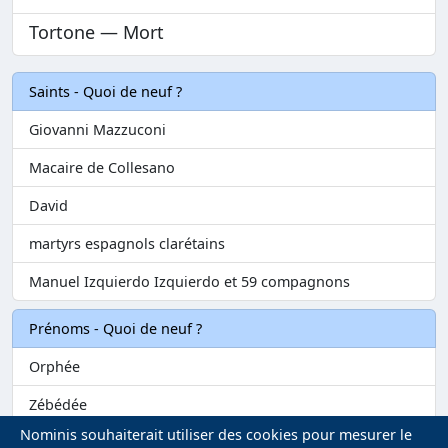
Tortone — Mort
Saints - Quoi de neuf ?
Giovanni Mazzuconi
Macaire de Collesano
David
martyrs espagnols clarétains
Manuel Izquierdo Izquierdo et 59 compagnons
Prénoms - Quoi de neuf ?
Orphée
Zébédée
Nominis souhaiterait utiliser des cookies pour mesurer le
Melvil