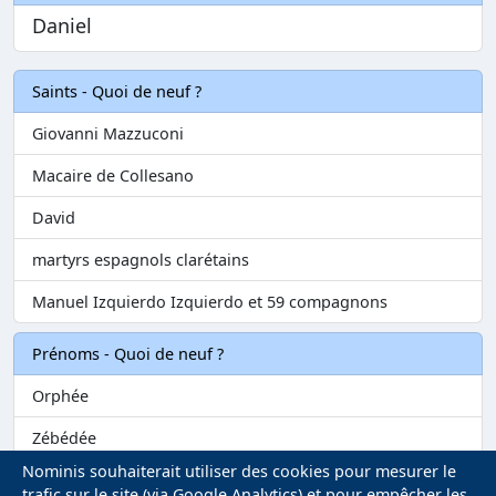
Daniel
Saints - Quoi de neuf ?
Giovanni Mazzuconi
Macaire de Collesano
David
martyrs espagnols clarétains
Manuel Izquierdo Izquierdo et 59 compagnons
Prénoms - Quoi de neuf ?
Orphée
Zébédée
Nominis souhaiterait utiliser des cookies pour mesurer le
Melvil
trafic sur le site (via Google Analytics) et pour empêcher les