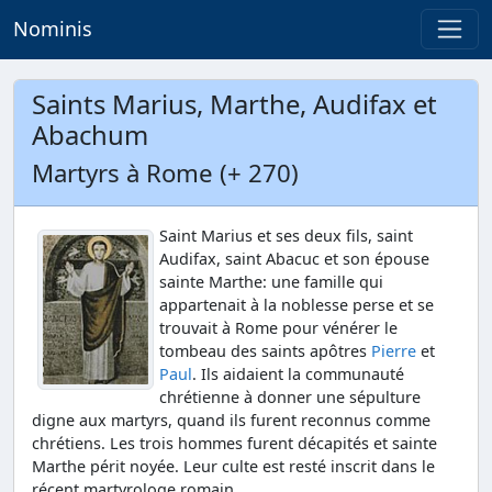
Nominis
Saints Marius, Marthe, Audifax et
Abachum
Martyrs à Rome (+ 270)
Saint Marius et ses deux fils, saint
Audifax, saint Abacuc et son épouse
sainte Marthe: une famille qui
appartenait à la noblesse perse et se
trouvait à Rome pour vénérer le
tombeau des saints apôtres
Pierre
et
Paul
. Ils aidaient la communauté
chrétienne à donner une sépulture
digne aux martyrs, quand ils furent reconnus comme
chrétiens. Les trois hommes furent décapités et sainte
Marthe périt noyée. Leur culte est resté inscrit dans le
récent martyrologe romain.