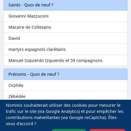
Saints - Quoi de neuf ?
Giovanni Mazzuconi
Macaire de Collesano
David
martyrs espagnols clarétains
Manuel Izquierdo Izquierdo et 59 compagnons
Prénoms - Quoi de neuf ?
Orphée
Zébédée
Nominis souhaiterait utiliser des cookies pour mesurer le
Melvil
trafic sur le site (via Google Analytics) et pour empêcher les
contributions malveillantes (via Google reCaptcha). Êtes-
Matilin
vous d'accord ?
Marie-Fontenelle