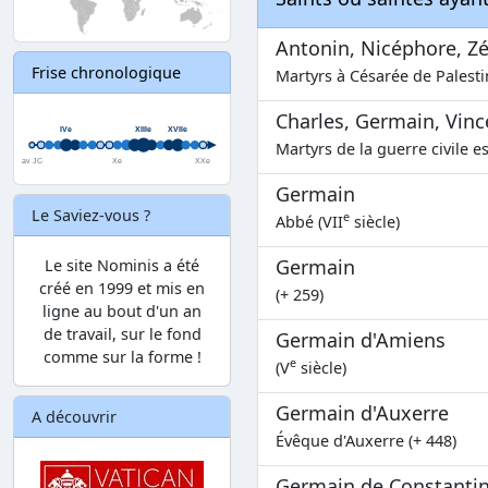
Antonin, Nicéphore, Z
Frise chronologique
Martyrs à Césarée de Palesti
Charles, Germain, Vinc
Martyrs de la guerre civile e
Germain
Le Saviez-vous ?
e
Abbé (VII
siècle)
Germain
Le site Nominis a été
créé en 1999 et mis en
(+ 259)
ligne au bout d'un an
de travail, sur le fond
Germain d'Amiens
comme sur la forme !
e
(V
siècle)
Germain d'Auxerre
A découvrir
Évêque d'Auxerre (+ 448)
Germain de Constanti