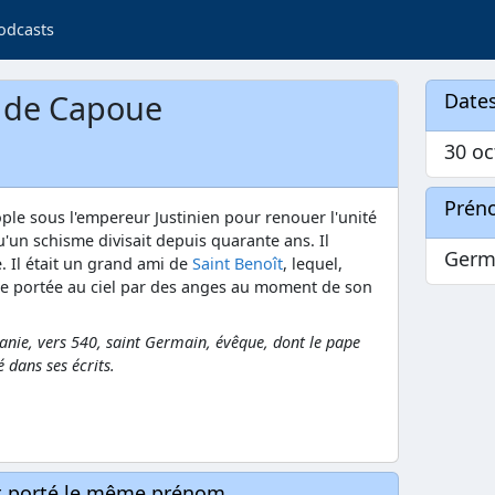
odcasts
 de Capoue
Dates
30 oc
Prén
le sous l'empereur Justinien pour renouer l'unité
qu'un schisme divisait depuis quarante ans. Il
Germ
. Il était un grand ami de
Saint Benoît
, lequel,
e portée au ciel par des anges au moment de son
ie, vers 540, saint Germain, évêque, dont le pape
 dans ses écrits.
nt porté le même prénom