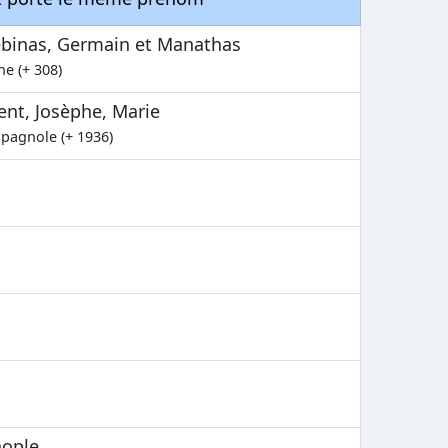
ébinas, Germain et Manathas
ne (+ 308)
ent, Josèphe, Marie
spagnole (+ 1936)
nople