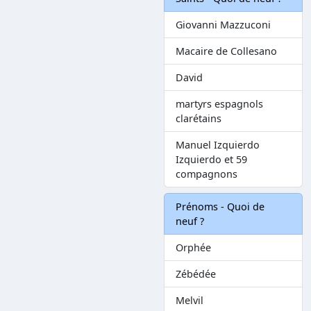
Giovanni Mazzuconi
Macaire de Collesano
David
martyrs espagnols
clarétains
Manuel Izquierdo
Izquierdo et 59
compagnons
Prénoms - Quoi de
neuf ?
Orphée
Zébédée
Melvil