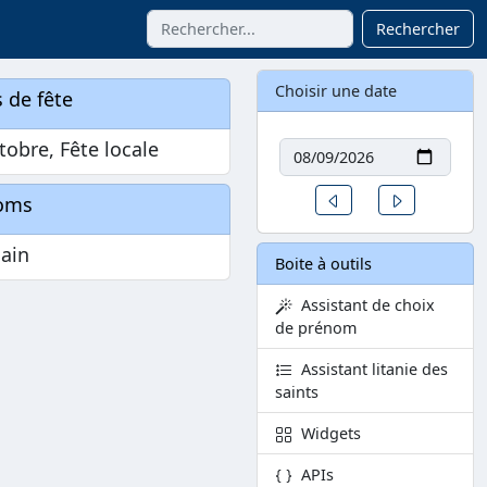
Rechercher
Choisir une date
 de fête
Date
tobre, Fête locale
Un jour avant
Un jour aprè
oms
ain
Boite à outils
Assistant de choix
de prénom
Assistant litanie des
saints
Widgets
APIs