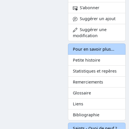
S'abonner
Suggérer un ajout
Suggérer une
modification
Pour en savoir plus...
Petite histoire
Statistiques et repères
Remerciements
Glossaire
Liens
Bibliographie
Saints - Quoi de neuf ?