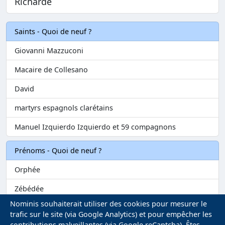
Richarde
Saints - Quoi de neuf ?
Giovanni Mazzuconi
Macaire de Collesano
David
martyrs espagnols clarétains
Manuel Izquierdo Izquierdo et 59 compagnons
Prénoms - Quoi de neuf ?
Orphée
Zébédée
Nominis souhaiterait utiliser des cookies pour mesurer le
Melvil
trafic sur le site (via Google Analytics) et pour empêcher les
contributions malveillantes (via Google reCaptcha). Êtes-