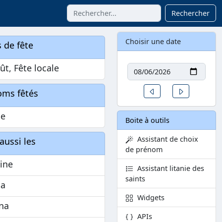
Rechercher
Choisir une date
 de fête
Date
ût, Fête locale
Un jour avant
Un jour aprè
oms fêtés
ne
Boite à outils
Assistant de choix
aussi les
de prénom
ine
Assistant litanie des
saints
na
Widgets
ina
APIs