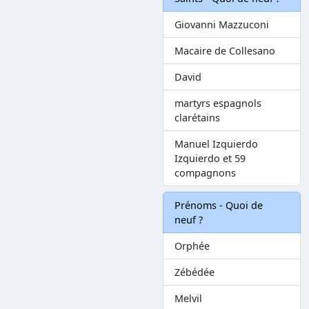
Giovanni Mazzuconi
Macaire de Collesano
David
martyrs espagnols
clarétains
Manuel Izquierdo
Izquierdo et 59
compagnons
Prénoms - Quoi de
neuf ?
Orphée
Zébédée
Melvil