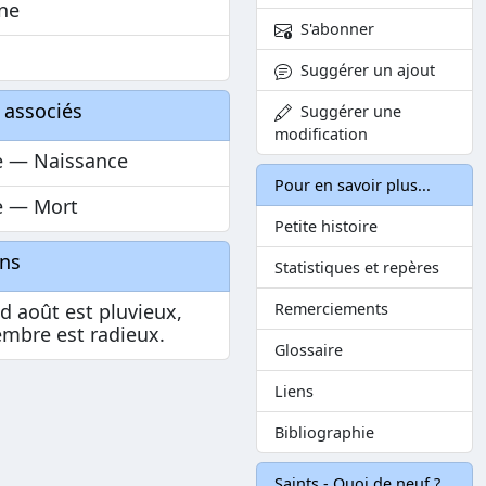
ine
S'abonner
Suggérer un ajout
 associés
Suggérer une
modification
 — Naissance
Pour en savoir plus...
 — Mort
Petite histoire
ons
Statistiques et repères
 août est pluvieux,
Remerciements
mbre est radieux.
Glossaire
Liens
Bibliographie
Saints - Quoi de neuf ?