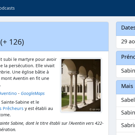
odcasts
Dates
(+ 126)
29 ao
Prén
it subi le martyre pour avoir
e la persécution. Elle vivait
Sabi
brie. Une église bâtie à
mont Aventin en fit une
.
Mais 
'Aventino
-
GoogleMaps
Sabel
 Sainte-Sabine et le
s Prêcheurs
y est établi au
Sabi
Rome.
e Sabine, dont le titre établi sur l'Aventin vers 422-
Sabr
nération.