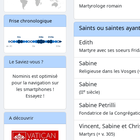
Martyrologe romain
Frise chronologique
Saints ou saintes aya
Edith
Martyre avec ses soeurs Frida
Le Saviez-vous ?
Sabine
Religieuse dans les Vosges (
Nominis est optimisé
pour la navigation sur
Sabine
les smartphones !
e
(II
siècle)
Essayez !
Sabine Petrilli
Fondatrice de la Congrégatio
A découvrir
Vincent, Sabine et Chri
Martyrs (+ v. 305)