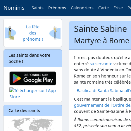
Nominis
Saints
Prénoms
Calendriers
Carte
Frise
P
Sainte Sabine
La fête
des
Martyre à Rome 
prénoms !
Les saints dans votre
Il n'est pas douteux qu'elle a
poche !
enterré
sa servante
victime d
sans doute à Vindenia en Om
Rome en son honneur sur le 
sainte romaine très célébrée
-
Basilica di Santa Sabina all
C'est maintenant la basilique
gouvernement de l'Ordre de
Carte des saints
couvent de Sainte-Sabine à 
À Rome, commémoraison de saint
432, présente son nom à la vé