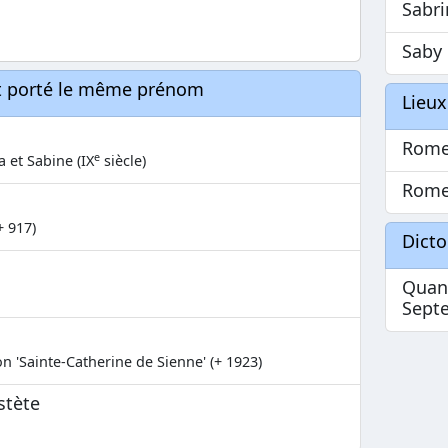
Sabr
Saby
nt porté le même prénom
Lieux
Rome
e
 et Sabine (IX
siècle)
Rome
+ 917)
Dict
Quand
Septe
n 'Sainte-Catherine de Sienne' (+ 1923)
stète