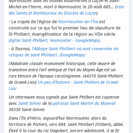
Noirmoutier dont les moines essaimeront à Luçon et Saint-
Michel-en-l'Herm, mort à Noirmoutier, le 20 août 685... (
liste
des Saints et Bienheureux du Diocèse de Luçon
)
-
La crypte de l'église de
Noirmoutier-en-l'île
est
construite sur ce qui fut le premier lieu de sépulture de
St Philbert, évangélisateur de la région au VIIe siècle
(église Saint-Philbert, Noimoutier - GoogleMaps)
.
-
à Tournus,
l'Abbaye Saint Philibert où sont conservées les
reliques de Saint Philibert.
(GoogleMaps)
l'Abbatiale classée monument historique, cette œuvre de
transition entre l'art antique et l'art du Moyen Âge est un
rare témoin de l'époque carolingienne. (44310 Saint-Philbert
de Grand-Lieu)
Un peu d'histoire - Saint Philbert de Grand
Lieu
Un internaute nous signale que Saint Philbert est copatron
avec
Saint Ismier
de la
paroisse Saint Martin du Manival
38330 Saint-Ismier.
Dans l'île d'Hério, aujourd'hui Noirmoutier, alors du
territoire de Poitiers, vers 684, saint Philibert (Filibert), abbé.
Élevé à la cour du roi Dagobert, encore adolescent, il se fit