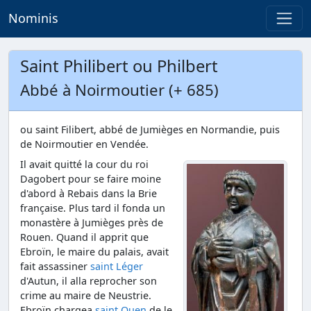
Nominis
Saint Philibert ou Philbert
Abbé à Noirmoutier (+ 685)
ou saint Filibert, abbé de Jumièges en Normandie, puis
de Noirmoutier en Vendée.
Il avait quitté la cour du roi
Dagobert pour se faire moine
d'abord à Rebais dans la Brie
française. Plus tard il fonda un
monastère à Jumièges près de
Rouen. Quand il apprit que
Ebroïn, le maire du palais, avait
fait assassiner
saint Léger
d'Autun, il alla reprocher son
crime au maire de Neustrie.
Ebroïn chargea
saint Ouen
de le