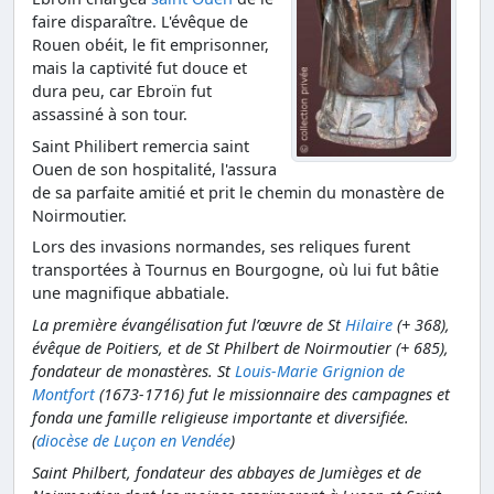
faire disparaître. L'évêque de
Rouen obéit, le fit emprisonner,
mais la captivité fut douce et
dura peu, car Ebroïn fut
assassiné à son tour.
Saint Philibert remercia saint
Ouen de son hospitalité, l'assura
de sa parfaite amitié et prit le chemin du monastère de
Noirmoutier.
Lors des invasions normandes, ses reliques furent
transportées à Tournus en Bourgogne, où lui fut bâtie
une magnifique abbatiale.
La première évangélisation fut l’œuvre de St
Hilaire
(+ 368),
évêque de Poitiers, et de St Philbert de Noirmoutier (+ 685),
fondateur de monastères. St
Louis-Marie Grignion de
Montfort
(1673-1716) fut le missionnaire des campagnes et
fonda une famille religieuse importante et diversifiée.
(
diocèse de Luçon en Vendée
)
Saint Philbert, fondateur des abbayes de Jumièges et de