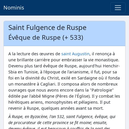
Nominis
Saint Fulgence de Ruspe
Évêque de Ruspe (+ 533)
A la lecture des œuvres de
saint Augustin
, il renonça à
une brillante carrière pour embrasser la vie monastique.
Devenu plus tard évêque de Ruspe, aujourd'hui Henchir-
Sbia en Tunisie, à l'époque de l'arianisme, il fut, pour sa
foi en la divinité du Christ, exilé en Sardaigne où il fonda
un monastère à Cagliari. Il composa alors de nombreux
ouvrages que nous avons encore dans la "Patrologie"
éditée par l'abbé Migne (Pères de l'Église). Il y combat les
hérétiques ariens, monophysites et pélagiens. Il put
revenir à Ruspe, quelques années avant sa mort.
À Ruspe, en Byzacène, l'an 532, saint Fulgence, évêque, qui
de procurateur de cette province se fit moine; ensuite,
devenu évêque, il eut beaucoup à souffrir de la part des